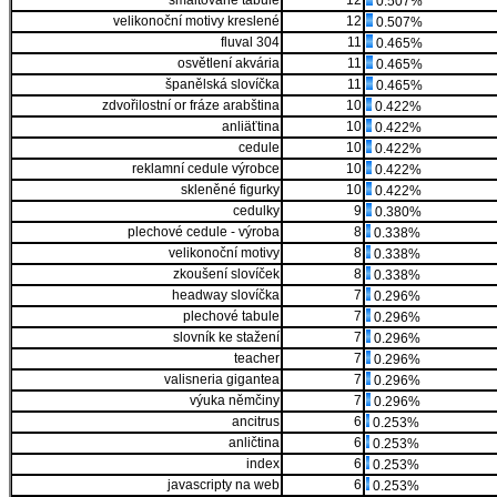
smaltované tabule
12
0.507%
velikonoční motivy kreslené
12
0.507%
fluval 304
11
0.465%
osvětlení akvária
11
0.465%
španělská slovíčka
11
0.465%
zdvořilostní or fráze arabština
10
0.422%
anliäťtina
10
0.422%
cedule
10
0.422%
reklamní cedule výrobce
10
0.422%
skleněné figurky
10
0.422%
cedulky
9
0.380%
plechové cedule - výroba
8
0.338%
velikonoční motivy
8
0.338%
zkoušení slovíček
8
0.338%
headway slovíčka
7
0.296%
plechové tabule
7
0.296%
slovník ke stažení
7
0.296%
teacher
7
0.296%
valisneria gigantea
7
0.296%
výuka němčiny
7
0.296%
ancitrus
6
0.253%
anličtina
6
0.253%
index
6
0.253%
javascripty na web
6
0.253%