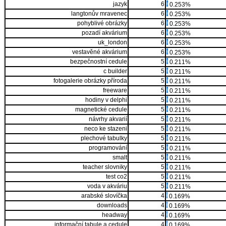
jazyk
6
0.253%
langtonův mravenec
6
0.253%
pohyblivé obrázky
6
0.253%
pozadí akvárium
6
0.253%
uk_london
6
0.253%
vestavěné akvárium
6
0.253%
bezpečnostní cedule
5
0.211%
c builder
5
0.211%
fotogalerie obrázky příroda
5
0.211%
freeware
5
0.211%
hodiny v delphi
5
0.211%
magnetické cedule
5
0.211%
návrhy akvarií
5
0.211%
neco ke stazeni
5
0.211%
plechové tabulky
5
0.211%
programování
5
0.211%
smalt
5
0.211%
teacher slovniky
5
0.211%
test co2
5
0.211%
voda v akváriu
5
0.211%
arabské slovíčka
4
0.169%
downloads
4
0.169%
headway
4
0.169%
informační tabule a cedule
4
0.169%