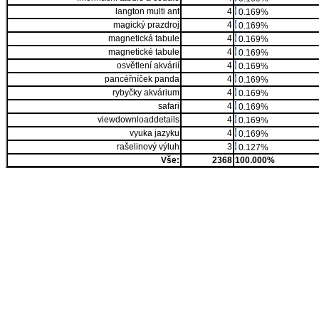
langton multi ant
4
0.169%
magický prazdroj
4
0.169%
magnetická tabule
4
0.169%
magnetické tabule
4
0.169%
osvětlení akvárií
4
0.169%
pancéřníček panda
4
0.169%
rybyčky akvárium
4
0.169%
safari
4
0.169%
viewdownloaddetails
4
0.169%
vyuka jazyku
4
0.169%
rašelinový výluh
3
0.127%
Vše:
2368
100.000%