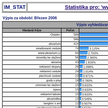
IM_STAT
Statistika pro: '
Výpis za období: Březen 2006
Výpis vyhledávan
Hledaná fráze
Počet
-Ostatni-
589
586
akvarium
424
smaltované cedule
74
3.125%
www.akvarium.cz
64
2.703%
slovníky ke stažení
56
2.365%
akvaria
43
1.816%
reklamní stojany
26
1.098%
reklamní cedule
24
1.014%
plechové cedule
23
0.971%
grafy v php
18
0.760%
cimrman ke stažení
15
0.633%
opera
15
0.633%
reklamní tabule
15
0.633%
akvaristika
13
0.549%
langton´s ant
12
0.507%