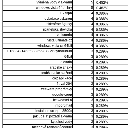
výměna vody v akváriu
5
0.482%
windows vista 64bit hry
5
0.482%
1i7skpb
4
0.386%
ovladače tiskáren
4
0.386%
skleněné figurky
4
0.386%
španělská slovíčka
4
0.386%
valisneria
4
0.386%
vista ultimate cz
4
0.386%
windows vista cz 64bit
4
0.386%
016834214635222699872:o63yrba0h6m
3
0.289%
64bit
3
0.289%
akvaria
3
0.289%
arabské znaky
3
0.289%
arabština ke stažení
3
0.289%
co2 aplikace
3
0.289%
fluval 204
3
0.289%
freeware prográmky
3
0.289%
google-coop
3
0.289%
iceweasel-a
3
0.289%
import mail
3
0.289%
instalace scanjet 3500c
3
0.289%
jak udělat pozadí akvária
3
0.289%
kyselost vody
3
0.289%
plechové reklamní cedule
3
0.289%