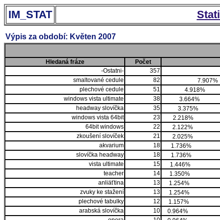
IM_STAT
Stat
Výpis za období: Květen 2007
Hledaná fráze
Počet
-Ostatni-
357
smaltované cedule
82
7.907%
plechové cedule
51
4.918%
windows vista ultimate
38
3.664%
headway slovíčka
35
3.375%
windows vista 64bit
23
2.218%
64bit windows
22
2.122%
zkoušení slovíček
21
2.025%
akvarium
18
1.736%
slovíčka headway
18
1.736%
vista ultimate
15
1.446%
teacher
14
1.350%
anliäťtina
13
1.254%
zvuky ke stažení
13
1.254%
plechové tabulky
12
1.157%
arabská slovíčka
10
0.964%