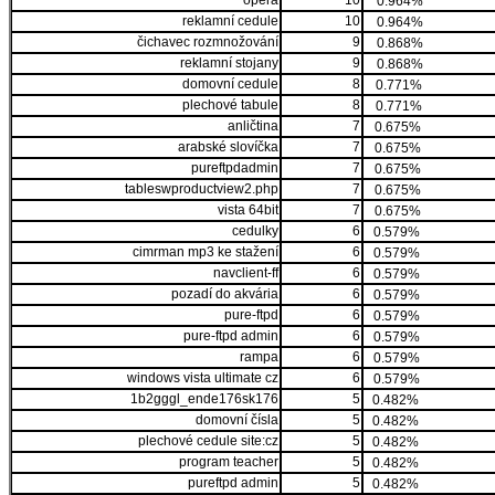
opera
10
0.964%
reklamní cedule
10
0.964%
čichavec rozmnožování
9
0.868%
reklamní stojany
9
0.868%
domovní cedule
8
0.771%
plechové tabule
8
0.771%
anličtina
7
0.675%
arabské slovíčka
7
0.675%
pureftpdadmin
7
0.675%
tableswproductview2.php
7
0.675%
vista 64bit
7
0.675%
cedulky
6
0.579%
cimrman mp3 ke stažení
6
0.579%
navclient-ff
6
0.579%
pozadí do akvária
6
0.579%
pure-ftpd
6
0.579%
pure-ftpd admin
6
0.579%
rampa
6
0.579%
windows vista ultimate cz
6
0.579%
1b2gggl_ende176sk176
5
0.482%
domovní čísla
5
0.482%
plechové cedule site:cz
5
0.482%
program teacher
5
0.482%
pureftpd admin
5
0.482%