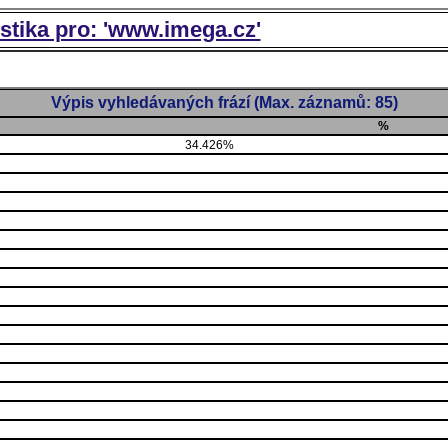
istika pro: 'www.imega.cz'
Výpis vyhledávaných frází (Max. záznamů: 85)
%
34.426%