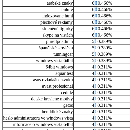
arabské znaky
6
0.466%
failure
6
0.466%
indexovane html
6
0.466%
plechové reklamy
6
0.466%
skleněné figurky
6
0.466%
skype na vistách
6
0.466%
pureftpdadmin
5
0.389%
španělské slovíčka
5
0.389%
tunningcar
5
0.389%
windows vista 64bit
5
0.389%
64bit windows
4
0.311%
aquar test
4
0.311%
asus ovladaäťe zvuku
4
0.311%
avast profesional
4
0.311%
cedule
4
0.311%
detske kreslene motivy
4
0.311%
getos
4
0.311%
heraldické znaky
4
0.311%
heslo administratora ve windows vista
4
0.311%
informace o windows vista 64bit
4
0.311%