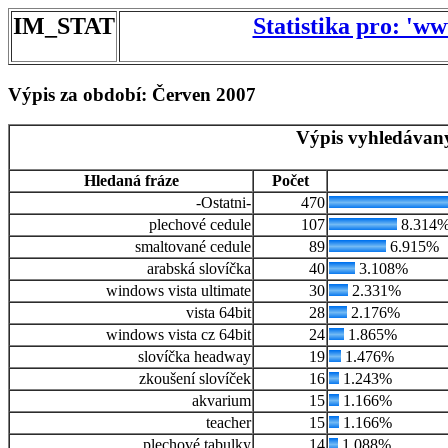
IM_STAT
Statistika pro: 'w
Výpis za období: Červen 2007
Výpis vyhledávaný
Hledaná fráze
Počet
-Ostatni-
470
plechové cedule
107
8.314
smaltované cedule
89
6.915%
arabská slovíčka
40
3.108%
windows vista ultimate
30
2.331%
vista 64bit
28
2.176%
windows vista cz 64bit
24
1.865%
slovíčka headway
19
1.476%
zkoušení slovíček
16
1.243%
akvarium
15
1.166%
teacher
15
1.166%
plechové tabulky
14
1.088%