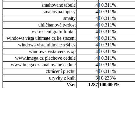
smaltované tabule
4
0.311%
smaltovna tupesy
4
0.311%
smalty
4
0.311%
uhličitanová tvrdost
4
0.311%
vykreslení grafu funkcí
4
0.311%
windows vista ultimate cz ke stazeni
4
0.311%
windows vista ultimate x64 cz
4
0.311%
windows vista versus xp
4
0.311%
www.imega.cz plechove cedule
4
0.311%
www.imega.cz smaltované cedule
4
0.311%
zkrácení plechu
4
0.311%
uryvky z knih
3
0.233%
Vše:
1287
100.000%