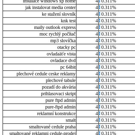
instalace windows xp home
4
0.311%
jak instalovat media center
4
0.311%
ke stažení slovník
4
0.311%
knk test
4
0.311%
maily outlook express
4
0.311%
moc rychlý počítač
4
0.311%
mp3 slovíčka
4
0.311%
otacky pc
4
0.311%
ovladaäťe vista
4
0.311%
ovladace dvd
4
0.311%
pc 64bit
4
0.311%
plechové cedule ceske reklamy
4
0.311%
plechové tabule
4
0.311%
pozadí do akvária
4
0.311%
prihlasovaci skript
4
0.311%
pure ftpd admin
4
0.311%
pure-ftpd admin
4
0.311%
reklamní konstrukce
4
0.311%
smalt
4
0.311%
smaltované cedule praha
4
0.311%
smaltované reklamni cedule-prodej
4
0.311%