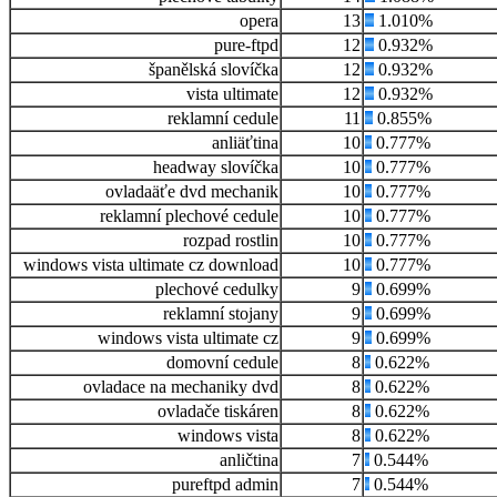
opera
13
1.010%
pure-ftpd
12
0.932%
španělská slovíčka
12
0.932%
vista ultimate
12
0.932%
reklamní cedule
11
0.855%
anliäťtina
10
0.777%
headway slovíčka
10
0.777%
ovladaäťe dvd mechanik
10
0.777%
reklamní plechové cedule
10
0.777%
rozpad rostlin
10
0.777%
windows vista ultimate cz download
10
0.777%
plechové cedulky
9
0.699%
reklamní stojany
9
0.699%
windows vista ultimate cz
9
0.699%
domovní cedule
8
0.622%
ovladace na mechaniky dvd
8
0.622%
ovladače tiskáren
8
0.622%
windows vista
8
0.622%
anličtina
7
0.544%
pureftpd admin
7
0.544%