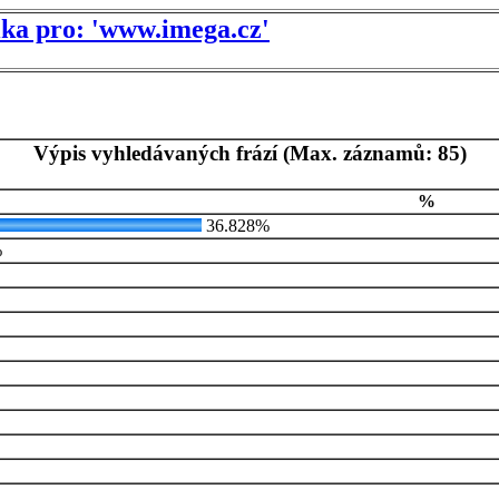
tika pro: 'www.imega.cz'
Výpis vyhledávaných frází (Max. záznamů: 85)
%
36.828%
%