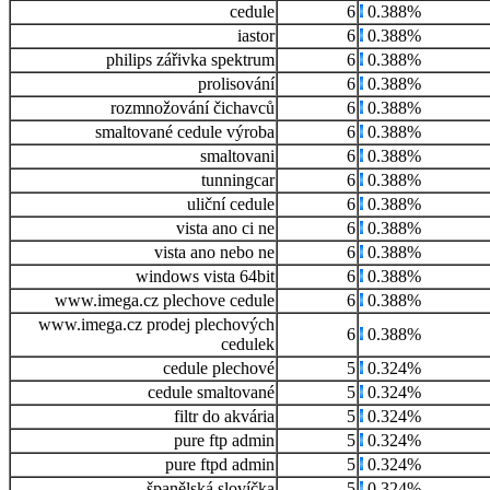
cedule
6
0.388%
iastor
6
0.388%
philips zářivka spektrum
6
0.388%
prolisování
6
0.388%
rozmnožování čichavců
6
0.388%
smaltované cedule výroba
6
0.388%
smaltovani
6
0.388%
tunningcar
6
0.388%
uliční cedule
6
0.388%
vista ano ci ne
6
0.388%
vista ano nebo ne
6
0.388%
windows vista 64bit
6
0.388%
www.imega.cz plechove cedule
6
0.388%
www.imega.cz prodej plechových
6
0.388%
cedulek
cedule plechové
5
0.324%
cedule smaltované
5
0.324%
filtr do akvária
5
0.324%
pure ftp admin
5
0.324%
pure ftpd admin
5
0.324%
španělská slovíčka
5
0.324%