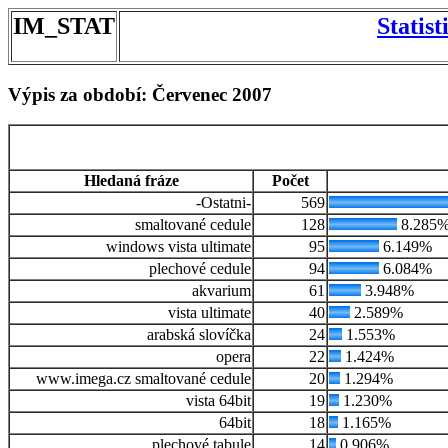
IM_STAT
Statis
Výpis za období: Červenec 2007
Hledaná fráze
Počet
-Ostatni-
569
smaltované cedule
128
8.285
windows vista ultimate
95
6.149%
plechové cedule
94
6.084%
akvarium
61
3.948%
vista ultimate
40
2.589%
arabská slovíčka
24
1.553%
opera
22
1.424%
www.imega.cz smaltované cedule
20
1.294%
vista 64bit
19
1.230%
64bit
18
1.165%
plechové tabule
14
0.906%