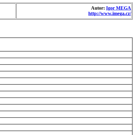
Autor:
Igor MEGA
http://www.imega.cz/