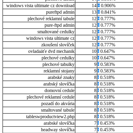
windows vista ultimate cz download
14
0.906%
pureftpd admin
13
0.841%
plechové reklamní tabule
12
0.777%
pure-ftpd admin
12
0.777%
smaltované cedulky
12
0.777%
windows vista ultimate cz
12
0.777%
zkoušení slovíček
12
0.777%
ovladaäťe dvd mechanik
10
0.647%
plechové cedulky
10
0.647%
plechové tabulky
9
0.583%
reklamní stojany
9
0.583%
arabské znaky
8
0.518%
arabský slovíčka
8
0.518%
domovní cedule
8
0.518%
plechové reklamní cedule
8
0.518%
pozadí do akvária
8
0.518%
smaltované tabule
8
0.518%
tableswproductview2.php
8
0.518%
arabské slovíčka
7
0.453%
headway slovíčka
7
0.453%