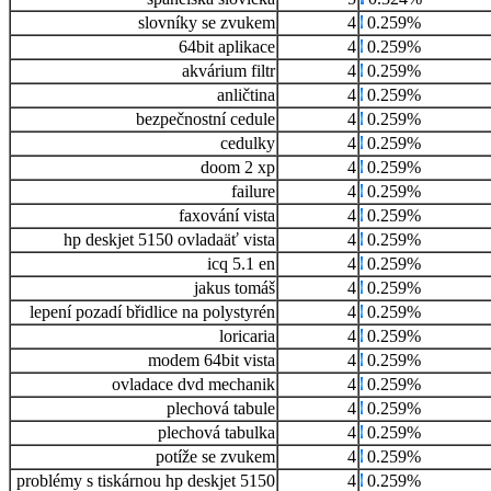
slovníky se zvukem
4
0.259%
64bit aplikace
4
0.259%
akvárium filtr
4
0.259%
anličtina
4
0.259%
bezpečnostní cedule
4
0.259%
cedulky
4
0.259%
doom 2 xp
4
0.259%
failure
4
0.259%
faxování vista
4
0.259%
hp deskjet 5150 ovladaäť vista
4
0.259%
icq 5.1 en
4
0.259%
jakus tomáš
4
0.259%
lepení pozadí břidlice na polystyrén
4
0.259%
loricaria
4
0.259%
modem 64bit vista
4
0.259%
ovladace dvd mechanik
4
0.259%
plechová tabule
4
0.259%
plechová tabulka
4
0.259%
potíže se zvukem
4
0.259%
problémy s tiskárnou hp deskjet 5150
4
0.259%