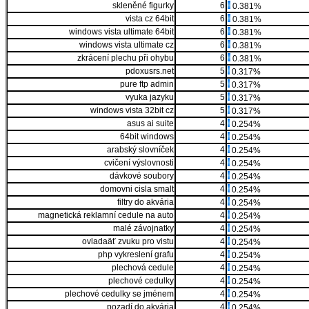
skleněné figurky
6
0.381%
vista cz 64bit
6
0.381%
windows vista ultimate 64bit
6
0.381%
windows vista ultimate cz
6
0.381%
zkrácení plechu při ohybu
6
0.381%
pdoxusrs.net
5
0.317%
pure ftp admin
5
0.317%
vyuka jazyku
5
0.317%
windows vista 32bit cz
5
0.317%
asus ai suite
4
0.254%
64bit windows
4
0.254%
arabský slovníček
4
0.254%
cvičení výslovnosti
4
0.254%
dávkové soubory
4
0.254%
domovni cisla smalt
4
0.254%
filtry do akvária
4
0.254%
magnetická reklamní cedule na auto
4
0.254%
malé závojnatky
4
0.254%
ovladaäť zvuku pro vistu
4
0.254%
php vykreslení grafu
4
0.254%
plechová cedule
4
0.254%
plechové cedulky
4
0.254%
plechové cedulky se jménem
4
0.254%
pozadí do akvária
4
0.254%