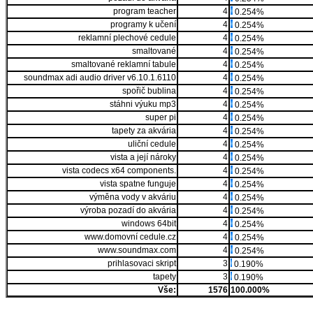
program teacher
4
0.254%
programy k učení
4
0.254%
reklamní plechové cedule
4
0.254%
smaltované
4
0.254%
smaltované reklamní tabule
4
0.254%
soundmax adi audio driver v6.10.1.6110
4
0.254%
spořič bublina
4
0.254%
stáhni výuku mp3
4
0.254%
super pi
4
0.254%
tapety za akvária
4
0.254%
uliční cedule
4
0.254%
vista a její nároky
4
0.254%
vista codecs x64 components.
4
0.254%
vista spatne funguje
4
0.254%
výměna vody v akváriu
4
0.254%
výroba pozadí do akvária
4
0.254%
windows 64bit
4
0.254%
www.domovní cedule.cz
4
0.254%
www.soundmax.com
4
0.254%
prihlasovaci skript
3
0.190%
tapety
3
0.190%
Vše:
1576
100.000%