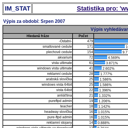
IM_STAT
Statistika pro: '
Výpis za období: Srpen 2007
Výpis vyhledávan
Hledaná fráze
Počet
-Ostatni-
479
smaltované cedule
171
1
plechové cedule
154
9.
akvarium
72
4.569%
vista ultimate
61
3.871%
windows vista ultimate
41
2.602%
reklamní cedule
28
1.777%
arabská slovíčka
25
1.586%
windows vista 64bit
25
1.586%
vista 64bit
22
1.396%
anliäťtina
21
1.332%
pureftpd admin
19
1.206%
teacher
18
1.142%
headway slovíčka
16
1.015%
pure-ftpd admin
16
1.015%
reklamní stojany
14
0.888%