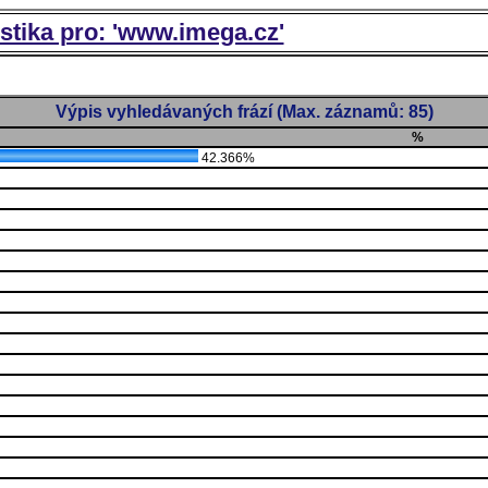
istika pro: 'www.imega.cz'
Výpis vyhledávaných frází (Max. záznamů: 85)
%
42.366%