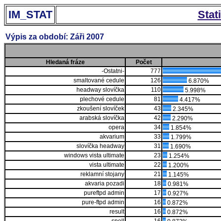
IM_STAT
Stat
Výpis za období: Záři 2007
Hledaná fráze
Počet
-Ostatni-
777
smaltované cedule
126
6.870%
headway slovíčka
110
5.998%
plechové cedule
81
4.417%
zkoušení slovíček
43
2.345%
arabská slovíčka
42
2.290%
opera
34
1.854%
akvarium
33
1.799%
slovíčka headway
31
1.690%
windows vista ultimate
23
1.254%
vista ultimate
22
1.200%
reklamní stojany
21
1.145%
akvaria pozadi
18
0.981%
pureftpd admin
17
0.927%
pure-ftpd admin
16
0.872%
result
16
0.872%