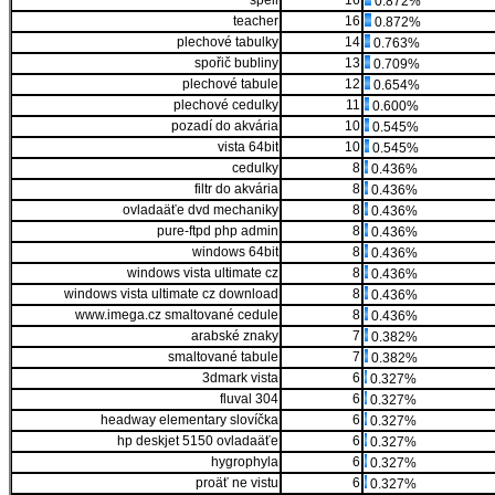
spell
16
0.872%
teacher
16
0.872%
plechové tabulky
14
0.763%
spořič bubliny
13
0.709%
plechové tabule
12
0.654%
plechové cedulky
11
0.600%
pozadí do akvária
10
0.545%
vista 64bit
10
0.545%
cedulky
8
0.436%
filtr do akvária
8
0.436%
ovladaäťe dvd mechaniky
8
0.436%
pure-ftpd php admin
8
0.436%
windows 64bit
8
0.436%
windows vista ultimate cz
8
0.436%
windows vista ultimate cz download
8
0.436%
www.imega.cz smaltované cedule
8
0.436%
arabské znaky
7
0.382%
smaltované tabule
7
0.382%
3dmark vista
6
0.327%
fluval 304
6
0.327%
headway elementary slovíčka
6
0.327%
hp deskjet 5150 ovladaäťe
6
0.327%
hygrophyla
6
0.327%
proäť ne vistu
6
0.327%