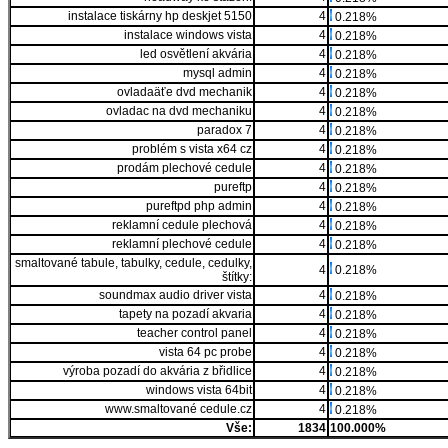
instalace tiskárny hp deskjet 5150
4
0.218%
instalace windows vista
4
0.218%
led osvětlení akvária
4
0.218%
mysql admin
4
0.218%
ovladaäťe dvd mechanik
4
0.218%
ovladac na dvd mechaniku
4
0.218%
paradox 7
4
0.218%
problém s vista x64 cz
4
0.218%
prodám plechové cedule
4
0.218%
pureftp
4
0.218%
pureftpd php admin
4
0.218%
reklamní cedule plechová
4
0.218%
reklamní plechové cedule
4
0.218%
smaltované tabule, tabulky, cedule, cedulky,
4
0.218%
štítky:
soundmax audio driver vista
4
0.218%
tapety na pozadí akvaria
4
0.218%
teacher control panel
4
0.218%
vista 64 pc probe
4
0.218%
výroba pozadí do akvária z břidlice
4
0.218%
windows vista 64bit
4
0.218%
www.smaltované cedule.cz
4
0.218%
Vše:
1834
100.000%