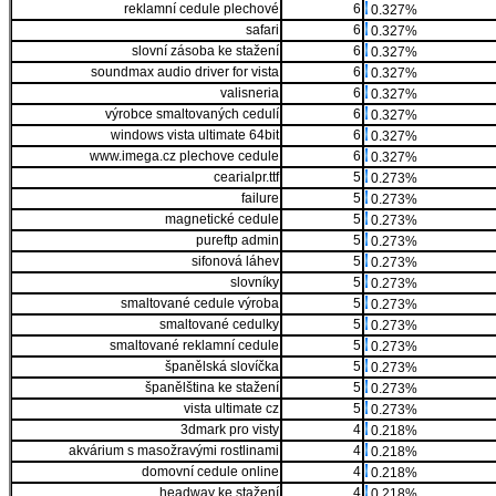
reklamní cedule plechové
6
0.327%
safari
6
0.327%
slovní zásoba ke stažení
6
0.327%
soundmax audio driver for vista
6
0.327%
valisneria
6
0.327%
výrobce smaltovaných cedulí
6
0.327%
windows vista ultimate 64bit
6
0.327%
www.imega.cz plechove cedule
6
0.327%
cearialpr.ttf
5
0.273%
failure
5
0.273%
magnetické cedule
5
0.273%
pureftp admin
5
0.273%
sifonová láhev
5
0.273%
slovníky
5
0.273%
smaltované cedule výroba
5
0.273%
smaltované cedulky
5
0.273%
smaltované reklamní cedule
5
0.273%
španělská slovíčka
5
0.273%
španělština ke stažení
5
0.273%
vista ultimate cz
5
0.273%
3dmark pro visty
4
0.218%
akvárium s masožravými rostlinami
4
0.218%
domovní cedule online
4
0.218%
headway ke stažení
4
0.218%