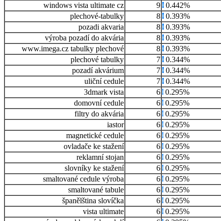
windows vista ultimate cz
9
0.442%
plechové-tabulky
8
0.393%
pozadi akvaria
8
0.393%
výroba pozadí do akvária
8
0.393%
www.imega.cz tabulky plechové
8
0.393%
plechové tabulky
7
0.344%
pozadí akvárium
7
0.344%
uliční cedule
7
0.344%
3dmark vista
6
0.295%
domovní cedule
6
0.295%
filtry do akvária
6
0.295%
iastor
6
0.295%
magnetické cedule
6
0.295%
ovladače ke stažení
6
0.295%
reklamní stojan
6
0.295%
slovníky ke stažení
6
0.295%
smaltované cedule výroba
6
0.295%
smaltované tabule
6
0.295%
španělština slovíčka
6
0.295%
vista ultimate
6
0.295%