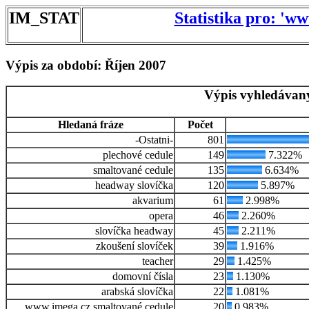
IM_STAT
Statistika pro: 'w
Výpis za období: Říjen 2007
Výpis vyhledávaný
Hledaná fráze
Počet
-Ostatni-
801
plechové cedule
149
7.322%
smaltované cedule
135
6.634%
headway slovíčka
120
5.897%
akvarium
61
2.998%
opera
46
2.260%
slovíčka headway
45
2.211%
zkoušení slovíček
39
1.916%
teacher
29
1.425%
domovní čísla
23
1.130%
arabská slovíčka
22
1.081%
www.imega.cz smaltované cedule
20
0.983%