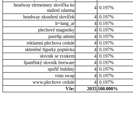
headway elementary slovíčka ke
4
0.197%
stažení zdarma
headway zkoušení slovíček
4
0.197%
lr=lang_ar
4
0.197%
plechové magnetky
4
0.197%
pureftp admin
4
0.197%
reklamni plechova cedule
4
0.197%
skleněné figurky poptávka
4
0.197%
slovnik se zvukem
4
0.197%
španělský slovník freeware
4
0.197%
spořič bubliny
4
0.197%
vista swap
4
0.197%
www.plechove cedule
4
0.197%
Vše:
2035
100.000%