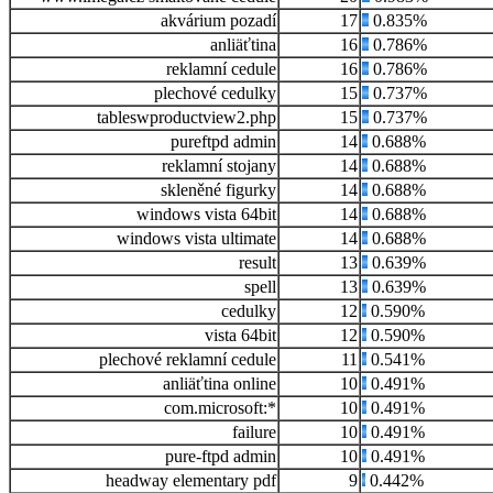
akvárium pozadí
17
0.835%
anliäťtina
16
0.786%
reklamní cedule
16
0.786%
plechové cedulky
15
0.737%
tableswproductview2.php
15
0.737%
pureftpd admin
14
0.688%
reklamní stojany
14
0.688%
skleněné figurky
14
0.688%
windows vista 64bit
14
0.688%
windows vista ultimate
14
0.688%
result
13
0.639%
spell
13
0.639%
cedulky
12
0.590%
vista 64bit
12
0.590%
plechové reklamní cedule
11
0.541%
anliäťtina online
10
0.491%
com.microsoft:*
10
0.491%
failure
10
0.491%
pure-ftpd admin
10
0.491%
headway elementary pdf
9
0.442%