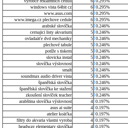
výrobce reklamních cedulí
6
0.295%
windows vista 64bit cz
6
0.295%
www.asus.com
6
0.295%
www.imega.cz plechove cedule
6
0.295%
arabské slovíčka
5
0.246%
cernajici listy akvarium
5
0.246%
ovladaäťe dvd mechaniky
5
0.246%
plechové tabule
5
0.246%
potíže s tiskem
5
0.246%
slovicka instal
5
0.246%
slovíčka výslovnost
5
0.246%
smalt
5
0.246%
soundmax audio driver vista
5
0.246%
španělská slovíčka
5
0.246%
španělská slovíčka ke stažení
5
0.246%
zkoušení slovíček teacher
5
0.246%
arabština slovíčka výslovnost
4
0.197%
asus ai suite
4
0.197%
atelier koäťka
4
0.197%
filtry do akvaria vlastni vyroba
4
0.197%
headway elementary slovíčka
4
0.197%