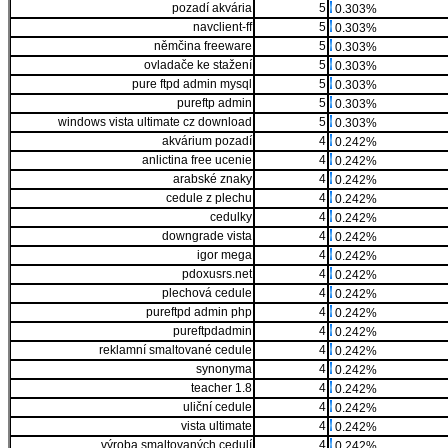
pozadí akvária
5
0.303%
navclient-ff
5
0.303%
němčina freeware
5
0.303%
ovladače ke stažení
5
0.303%
pure ftpd admin mysql
5
0.303%
pureftp admin
5
0.303%
windows vista ultimate cz download
5
0.303%
akvárium pozadí
4
0.242%
anlictina free ucenie
4
0.242%
arabské znaky
4
0.242%
cedule z plechu
4
0.242%
cedulky
4
0.242%
downgrade vista
4
0.242%
igor mega
4
0.242%
pdoxusrs.net
4
0.242%
plechová cedule
4
0.242%
pureftpd admin php
4
0.242%
pureftpdadmin
4
0.242%
reklamní smaltované cedule
4
0.242%
synonyma
4
0.242%
teacher 1.8
4
0.242%
uliční cedule
4
0.242%
vista ultimate
4
0.242%
výroba smaltovaných cedulí
4
0.242%