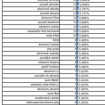
arabská slovíčka
14
0.848%
pozadí akvarko
14
0.848%
plechové tabulky
13
0.787%
pozadi akvaria
12
0.727%
domovní čísla
11
0.666%
pozadí akvárium
11
0.666%
reklamní cedule
11
0.666%
ovladaäťe dvd mechanik
10
0.606%
vista 64bit
10
0.606%
64bit
8
0.485%
domovní cedule
8
0.485%
php grafy
8
0.485%
plechové cedulky
8
0.485%
pureftpd admin
8
0.485%
reklamní stojany
8
0.485%
spořič bubliny
8
0.485%
akvarium.cz
7
0.424%
pozadie do akvaria
7
0.424%
pure-ftpdâ¨
7
0.424%
windows vista 64bit cz
7
0.424%
akvarium,akvaria
6
0.363%
pure-ftpd
6
0.363%
smaltovaná cedule
6
0.363%
tableswproductview2.php
6
0.363%