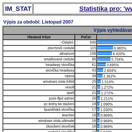
IM_STAT
Statistika pro: '
Výpis za období: Listopad 2007
Výpis vyhledávan
Hledaná fráze
Počet
-Ostatni-
640
plechové cedule
115
6.965%
akvarium
106
6.420%
smaltované cedule
95
5.754%
headway slovíčka
61
3.695%
slovíčka headway
43
2.604%
opera
39
2.362%
windows vista 64bit
25
1.514%
result
21
1.272%
spell
21
1.272%
pure-ftpd admin
20
1.211%
pc knihy ke stažení
18
1.090%
španělská slovíčka
17
1.030%
teacher
16
0.969%
windows vista ultimate
16
0.969%
zkoušení slovíček
16
0.969%