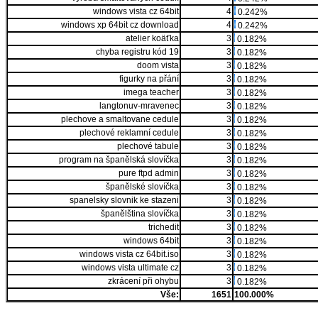
windows vista cz 64bit
4
0.242%
windows xp 64bit cz download
4
0.242%
atelier koäťka
3
0.182%
chyba registru kód 19
3
0.182%
doom vista
3
0.182%
figurky na přání
3
0.182%
imega teacher
3
0.182%
langtonuv-mravenec
3
0.182%
plechove a smaltovane cedule
3
0.182%
plechové reklamní cedule
3
0.182%
plechové tabule
3
0.182%
program na španělská slovíčka
3
0.182%
pure ftpd admin
3
0.182%
španělské slovíčka
3
0.182%
spanelsky slovnik ke stazeni
3
0.182%
španělština slovíčka
3
0.182%
trichedit
3
0.182%
windows 64bit
3
0.182%
windows vista cz 64bit.iso
3
0.182%
windows vista ultimate cz
3
0.182%
zkrácení při ohybu
3
0.182%
Vše:
1651
100.000%