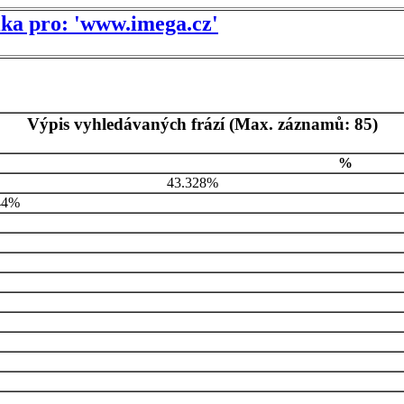
tika pro: 'www.imega.cz'
Výpis vyhledávaných frází (Max. záznamů: 85)
%
43.328%
44%