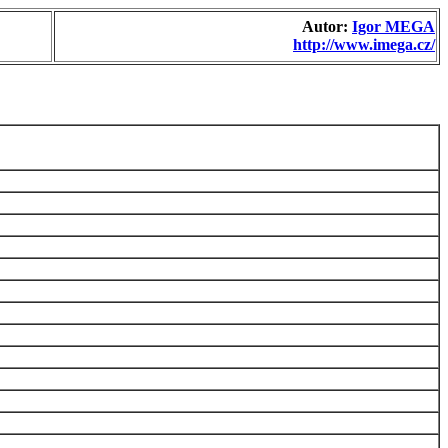
Autor:
Igor MEGA
http://www.imega.cz/