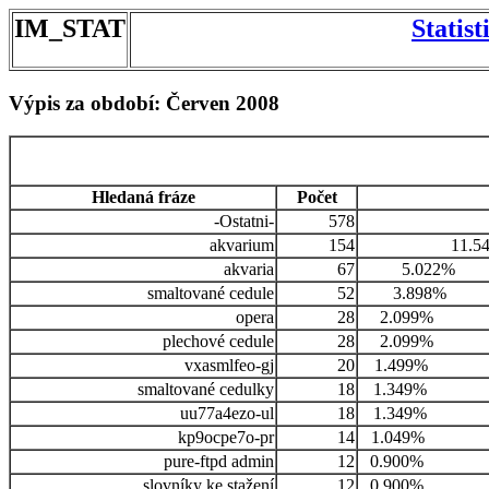
IM_STAT
Statis
Výpis za období: Červen 2008
Hledaná fráze
Počet
-Ostatni-
578
akvarium
154
11.5
akvaria
67
5.022%
smaltované cedule
52
3.898%
opera
28
2.099%
plechové cedule
28
2.099%
vxasmlfeo-gj
20
1.499%
smaltované cedulky
18
1.349%
uu77a4ezo-ul
18
1.349%
kp9ocpe7o-pr
14
1.049%
pure-ftpd admin
12
0.900%
slovníky ke stažení
12
0.900%