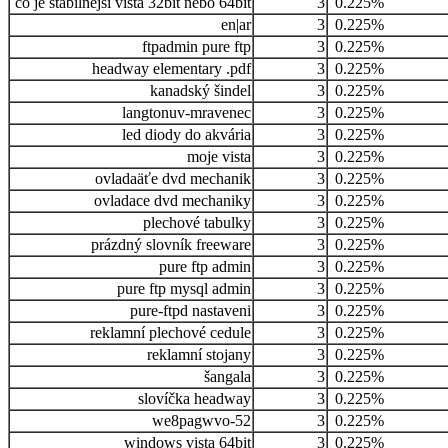
co je stabilnější vista 32bit nebo 64bit
3
0.225%
en|ar
3
0.225%
ftpadmin pure ftp
3
0.225%
headway elementary .pdf
3
0.225%
kanadský šindel
3
0.225%
langtonuv-mravenec
3
0.225%
led diody do akvária
3
0.225%
moje vista
3
0.225%
ovladaäťe dvd mechanik
3
0.225%
ovladace dvd mechaniky
3
0.225%
plechové tabulky
3
0.225%
prázdný slovník freeware
3
0.225%
pure ftp admin
3
0.225%
pure ftp mysql admin
3
0.225%
pure-ftpd nastaveni
3
0.225%
reklamní plechové cedule
3
0.225%
reklamní stojany
3
0.225%
šangala
3
0.225%
slovíčka headway
3
0.225%
we8pagwvo-52
3
0.225%
windows vista 64bit
3
0.225%