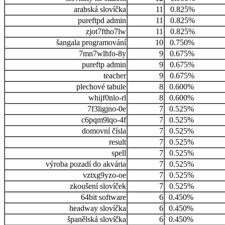
arabská slovíčka
11
0.825%
pureftpd admin
11
0.825%
zjot7ftho7lw
11
0.825%
šangala programování
10
0.750%
7mn7wlhfo-8y
9
0.675%
pureftp admin
9
0.675%
teacher
9
0.675%
plechové tabule
8
0.600%
whijf0nlo-rl
8
0.600%
7f3ligjno-0e
7
0.525%
c6pqm9lqo-4f
7
0.525%
domovní čísla
7
0.525%
result
7
0.525%
spell
7
0.525%
výroba pozadí do akvária
7
0.525%
vztxg9yzo-oe
7
0.525%
zkoušení slovíček
7
0.525%
64bit software
6
0.450%
headway slovíčka
6
0.450%
španělská slovíčka
6
0.450%