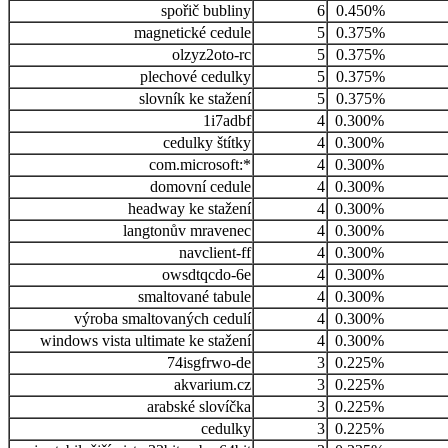
spořič bubliny
6
0.450%
magnetické cedule
5
0.375%
olzyz2oto-rc
5
0.375%
plechové cedulky
5
0.375%
slovník ke stažení
5
0.375%
1i7adbf
4
0.300%
cedulky štítky
4
0.300%
com.microsoft:*
4
0.300%
domovní cedule
4
0.300%
headway ke stažení
4
0.300%
langtonův mravenec
4
0.300%
navclient-ff
4
0.300%
owsdtqcdo-6e
4
0.300%
smaltované tabule
4
0.300%
výroba smaltovaných cedulí
4
0.300%
windows vista ultimate ke stažení
4
0.300%
74isgfrwo-de
3
0.225%
akvarium.cz
3
0.225%
arabské slovíčka
3
0.225%
cedulky
3
0.225%