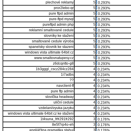
plechové reklamy
5
0.293%
pror2lebo-qr
5
0.293%
pure ftpd admin
5
0.293%
pure-ftpd mysql
5
0.293%
pureftpd admin php
5
0.293%
reklamní smaltované cedule
5
0.293%
slovníky ke stažení
5
0.293%
smaltované cedule výroba
5
0.293%
spanelsky slovnik ke stazeni
5
0.293%
windows vista ultimate 64bit cz
5
0.293%
www.smaltovnatupesy.cz
5
0.293%
z6dcqntto-g8
5
0.293%
1b3gggl_cscz284cz284
4
0.234%
1i7adbs
4
0.234%
??
4
0.234%
navclient-ff
4
0.234%
pure ftp admin
4
0.234%
slovíčka headway
4
0.234%
uliční cedule
4
0.234%
vzdelani/vyuka-jazyku
4
0.234%
windows vista ultimate 64bit cz ke stažení
4
0.234%
1t4suna_frfr291fr292
3
0.176%
8e5f7rp4o-eh
3
0.176%
angliäťtina gramatika stahuj
3
0.176%