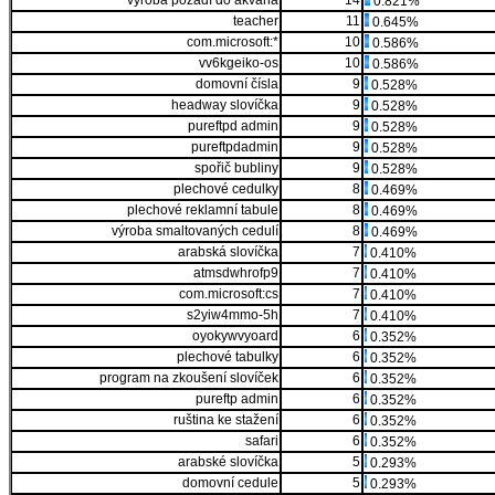
výroba pozadí do akvária
14
0.821%
teacher
11
0.645%
com.microsoft:*
10
0.586%
vv6kgeiko-os
10
0.586%
domovní čísla
9
0.528%
headway slovíčka
9
0.528%
pureftpd admin
9
0.528%
pureftpdadmin
9
0.528%
spořič bubliny
9
0.528%
plechové cedulky
8
0.469%
plechové reklamní tabule
8
0.469%
výroba smaltovaných cedulí
8
0.469%
arabská slovíčka
7
0.410%
atmsdwhrofp9
7
0.410%
com.microsoft:cs
7
0.410%
s2yiw4mmo-5h
7
0.410%
oyokywvyoard
6
0.352%
plechové tabulky
6
0.352%
program na zkoušení slovíček
6
0.352%
pureftp admin
6
0.352%
ruština ke stažení
6
0.352%
safari
6
0.352%
arabské slovíčka
5
0.293%
domovní cedule
5
0.293%