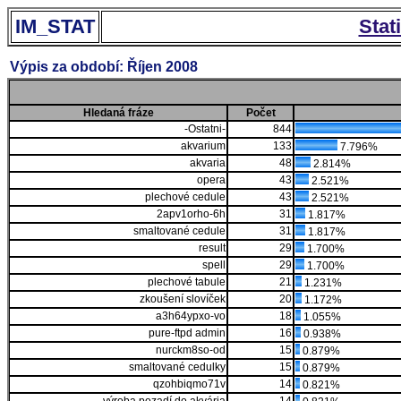
IM_STAT
Stat
Výpis za období: Říjen 2008
Hledaná fráze
Počet
-Ostatni-
844
akvarium
133
7.796%
akvaria
48
2.814%
opera
43
2.521%
plechové cedule
43
2.521%
2apv1orho-6h
31
1.817%
smaltované cedule
31
1.817%
result
29
1.700%
spell
29
1.700%
plechové tabule
21
1.231%
zkoušení slovíček
20
1.172%
a3h64ypxo-vo
18
1.055%
pure-ftpd admin
16
0.938%
nurckm8so-od
15
0.879%
smaltované cedulky
15
0.879%
qzohbiqmo71v
14
0.821%