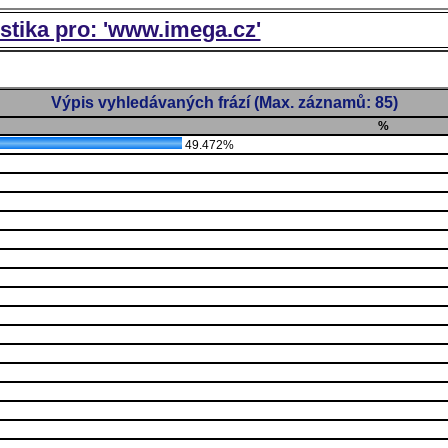
istika pro: 'www.imega.cz'
Výpis vyhledávaných frází (Max. záznamů: 85)
%
49.472%