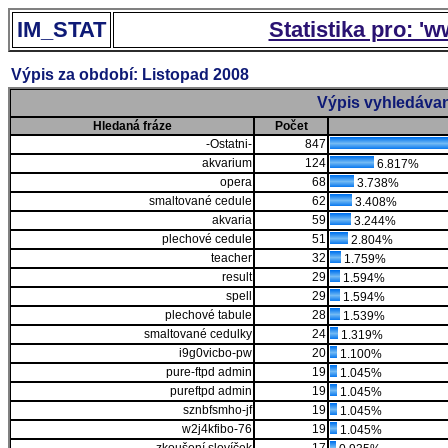
IM_STAT
Statistika pro: '
Výpis za období: Listopad 2008
Výpis vyhledávan
Hledaná fráze
Počet
-Ostatni-
847
akvarium
124
6.817%
opera
68
3.738%
smaltované cedule
62
3.408%
akvaria
59
3.244%
plechové cedule
51
2.804%
teacher
32
1.759%
result
29
1.594%
spell
29
1.594%
plechové tabule
28
1.539%
smaltované cedulky
24
1.319%
i9g0vicbo-pw
20
1.100%
pure-ftpd admin
19
1.045%
pureftpd admin
19
1.045%
sznbfsmho-jf
19
1.045%
w2j4kfibo-76
19
1.045%