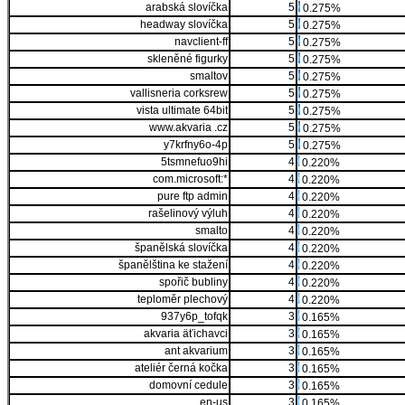
arabská slovíčka
5
0.275%
headway slovíčka
5
0.275%
navclient-ff
5
0.275%
skleněné figurky
5
0.275%
smaltov
5
0.275%
vallisneria corksrew
5
0.275%
vista ultimate 64bit
5
0.275%
www.akvaria .cz
5
0.275%
y7krfny6o-4p
5
0.275%
5tsmnefuo9hi
4
0.220%
com.microsoft:*
4
0.220%
pure ftp admin
4
0.220%
rašelinový výluh
4
0.220%
smalto
4
0.220%
španělská slovíčka
4
0.220%
španělština ke stažení
4
0.220%
spořič bubliny
4
0.220%
teploměr plechový
4
0.220%
937y6p_tofqk
3
0.165%
akvaria äťichavci
3
0.165%
ant akvarium
3
0.165%
ateliér černá kočka
3
0.165%
domovní cedule
3
0.165%
en-us
3
0.165%