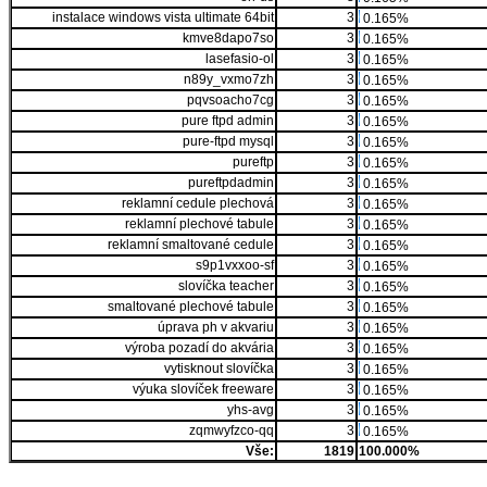
instalace windows vista ultimate 64bit
3
0.165%
kmve8dapo7so
3
0.165%
lasefasio-ol
3
0.165%
n89y_vxmo7zh
3
0.165%
pqvsoacho7cg
3
0.165%
pure ftpd admin
3
0.165%
pure-ftpd mysql
3
0.165%
pureftp
3
0.165%
pureftpdadmin
3
0.165%
reklamní cedule plechová
3
0.165%
reklamní plechové tabule
3
0.165%
reklamní smaltované cedule
3
0.165%
s9p1vxxoo-sf
3
0.165%
slovíčka teacher
3
0.165%
smaltované plechové tabule
3
0.165%
úprava ph v akvariu
3
0.165%
výroba pozadí do akvária
3
0.165%
vytisknout slovíčka
3
0.165%
výuka slovíček freeware
3
0.165%
yhs-avg
3
0.165%
zqmwyfzco-qq
3
0.165%
Vše:
1819
100.000%