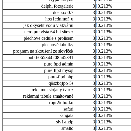
delphi fotogalerie
3
0.213%
dosbox 0.7
3
0.213%
hox1ednmof_u
3
0.213%
jak okyselit vodu v akváriu
3
0.213%
nero pre vista 64 bit site:cz
3
0.213%
plechove cedule s prolisem
3
0.213%
plechové tabulky
3
0.213%
program na zkoušení ze slovíček
3
0.213%
pub-6065344208545391
3
0.213%
pure ftpd admin
3
0.213%
pure-ftpd mysql
3
0.213%
pure-ftpd php
3
0.213%
q9szbqfpo-5s
3
0.213%
reklamní stojany tvar z
3
0.213%
reklamní tabule smaltované
3
0.213%
rogr2iqho-ku
3
0.213%
safari
3
0.213%
šangala
3
0.213%
slv1-mdp
3
0.213%
smalto
3
0.213%