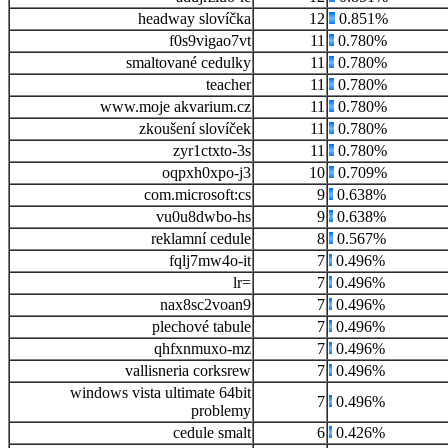
headway slovíčka
12
0.851%
f0s9vigao7vt
11
0.780%
smaltované cedulky
11
0.780%
teacher
11
0.780%
www.moje akvarium.cz
11
0.780%
zkoušení slovíček
11
0.780%
zyr1ctxto-3s
11
0.780%
oqpxh0xpo-j3
10
0.709%
com.microsoft:cs
9
0.638%
vu0u8dwbo-hs
9
0.638%
reklamní cedule
8
0.567%
fqlj7mw4o-it
7
0.496%
lr=
7
0.496%
nax8sc2voan9
7
0.496%
plechové tabule
7
0.496%
qhfxnmuxo-mz
7
0.496%
vallisneria corksrew
7
0.496%
windows vista ultimate 64bit
7
0.496%
problemy
cedule smalt
6
0.426%