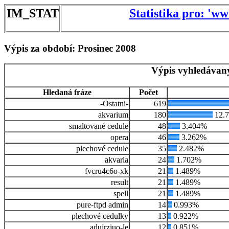
IM_STAT
Statistika pro: 'w
Výpis za období: Prosinec 2008
Výpis vyhledávaný
Hledaná fráze
Počet
-Ostatni-
619
akvarium
180
12.
smaltované cedule
48
3.404%
opera
46
3.262%
plechové cedule
35
2.482%
akvaria
24
1.702%
fvcru4c6o-xk
21
1.489%
result
21
1.489%
spell
21
1.489%
pure-ftpd admin
14
0.993%
plechové cedulky
13
0.922%
adujrziuo-le
12
0.851%