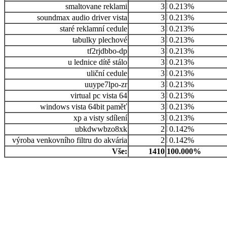
smaltovane reklami
3
0.213%
soundmax audio driver vista
3
0.213%
staré reklamní cedule
3
0.213%
tabulky plechové
3
0.213%
tf2rjdbbo-dp
3
0.213%
u lednice dítě stálo
3
0.213%
uliční cedule
3
0.213%
uuype7lpo-zr
3
0.213%
virtual pc vista 64
3
0.213%
windows vista 64bit paměť
3
0.213%
xp a visty sdílení
3
0.213%
ubkdwwbzo8xk
2
0.142%
výroba venkovního filtru do akvária
2
0.142%
Vše:
1410
100.000%