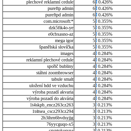
plechové reklamní cedule
6
0.426%
pureftp admin
6
0.426%
pureftpd admin
6
0.426%
com.microsoft:*
5
0.355%
dzk5fik4o-ye
5
0.355%
e0cbxasno-az
5
0.355%
mega igor
5
0.355%
španělská slovíčka
5
0.355%
images
4
0.284%
reklamní plechové cedule
4
0.284%
spořič bubliny
4
0.284%
stáhni zoombrowser
4
0.284%
tabule smalt
4
0.284%
uložení hdd ve vzduchu
4
0.284%
výroba pozadí akvaria
4
0.284%
výroba pozadí do akvária
4
0.284%
1t4skpb_encz263cz263
3
0.213%
1t4tsea_cscz293cz294
3
0.213%
2h3ihrn6bvdsyjjg
3
0.213%
76yycguqo-x5
3
0.213%
cryptokoryna
3
0.213%