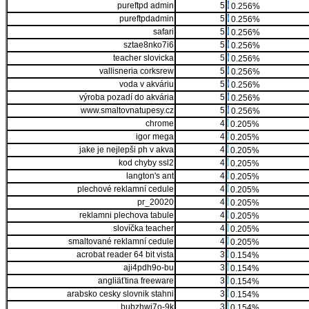
pureftpd admin
5
0.256%
pureftpdadmin
5
0.256%
safari
5
0.256%
sztae8nko7i6
5
0.256%
teacher slovicka
5
0.256%
vallisneria corksrew
5
0.256%
voda v akváriu
5
0.256%
výroba pozadí do akvária
5
0.256%
www.smaltovnatupesy.cz
5
0.256%
chrome
4
0.205%
igor mega
4
0.205%
jake je nejlepši ph v akva
4
0.205%
kod chyby ssl2
4
0.205%
langton's ant
4
0.205%
plechové reklamní cedule
4
0.205%
pr_20020
4
0.205%
reklamni plechova tabule
4
0.205%
slovíčka teacher
4
0.205%
smaltované reklamní cedule
4
0.205%
acrobat reader 64 bit vista
3
0.154%
aji4pdh9o-bu
3
0.154%
angliäťtina freeware
3
0.154%
arabsko cesky slovnik stahni
3
0.154%
bubzhwi7o-9k
3
0.154%