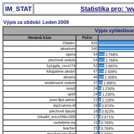
IM_STAT
Statistika pro: '
Výpis za období: Leden 2009
Výpis vyhledávan
Hledaná fráze
Počet
-Ostatni-
826
akvarium
340
opera
54
2.768%
plechové cedule
54
2.768%
1g1gglq_cscz274
52
2.665%
fotogalerie akvárií
47
2.409%
akvaria
46
2.358%
smaltované cedule
37
1.896%
result
24
1.230%
spell
24
1.230%
pure-ftpd admin
22
1.128%
dqi2cahmo-kf
19
0.974%
plechové tabule
18
0.923%
1t4adbf_encz299cz300
17
0.871%
ravlwfymo-eq
15
0.769%
teacher
15
0.769%