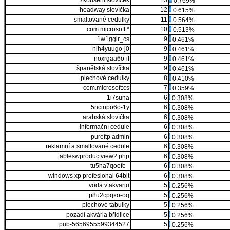
zkoušení slovíček
15
0.769%
headway slovíčka
12
0.615%
smaltované cedulky
11
0.564%
com.microsoft:*
10
0.513%
1w1gglr_cs
9
0.461%
nlh4yuugo-j0
9
0.461%
noxrgaa6o-if
9
0.461%
španělská slovíčka
9
0.461%
plechové cedulky
8
0.410%
com.microsoft:cs
7
0.359%
1i7suna
6
0.308%
5ncinpo6o-1y
6
0.308%
arabská slovíčka
6
0.308%
informační cedule
6
0.308%
pureftp admin
6
0.308%
reklamní a smaltované cedule
6
0.308%
tableswproductview2.php
6
0.308%
tu5ha7qoofe_
6
0.308%
windows xp profesional 64bit
6
0.308%
voda v akvariu
5
0.256%
p8u2cpqxo-oq
5
0.256%
plechové tabulky
5
0.256%
pozadí akvária břidlice
5
0.256%
pub-5656955599344527
5
0.256%