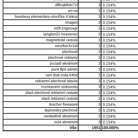
df8cqk6do7zt
3
0.154%
en-us
3
0.154%
headway elementary-slovíčka 4.lekce
3
0.154%
images
3
0.154%
io0h1hgeoagr
3
0.154%
langtonův mravenec
3
0.154%
magnetické cedule
3
0.154%
oxozfoe3o1di
3
0.154%
plechové
3
0.154%
plechové reklamy
3
0.154%
pozadí akvárium
3
0.154%
pure ftpd admin
3
0.154%
ram disk vista 64bit
3
0.154%
reklamní plechové tabule
3
0.154%
rozmrazení vodovodu
3
0.154%
staré plechové reklamní cedule
3
0.154%
staré reklamní cedule
3
0.154%
teacher freeware
3
0.154%
teploměry plechové
3
0.154%
vestavěné akvárium
3
0.154%
zula akvarium
3
0.154%
Vše:
1951
100.000%