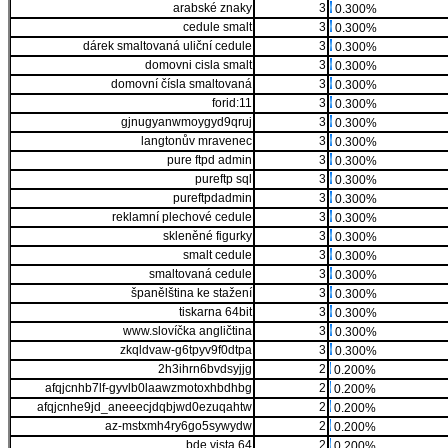
arabské znaky
3
0.300%
cedule smalt
3
0.300%
dárek smaltovaná uliční cedule
3
0.300%
domovni cisla smalt
3
0.300%
domovní čísla smaltovaná
3
0.300%
forid:11
3
0.300%
gjnugyanwmoygyd9qruj
3
0.300%
langtonův mravenec
3
0.300%
pure ftpd admin
3
0.300%
pureftp sql
3
0.300%
pureftpdadmin
3
0.300%
reklamní plechové cedule
3
0.300%
skleněné figurky
3
0.300%
smalt cedule
3
0.300%
smaltovaná cedule
3
0.300%
španělština ke stažení
3
0.300%
tiskarna 64bit
3
0.300%
www.slovíčka angličtina
3
0.300%
zkqldvaw-g6tpyv9f0dtpa
3
0.300%
2h3ihrn6bvdsyjjg
2
0.200%
afqjcnhb7lf-gyvlb0laawzmotoxhbdhbg
2
0.200%
afqjcnhe9jd_aneeecjdqbjwd0ezuqahtw
2
0.200%
az-mstxmh4ry6go5sywydw
2
0.200%
bde vista 64
2
0.200%