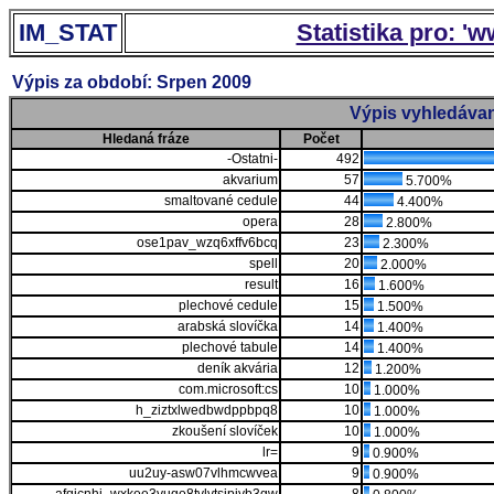
IM_STAT
Statistika pro: '
Výpis za období: Srpen 2009
Výpis vyhledávan
Hledaná fráze
Počet
-Ostatni-
492
akvarium
57
5.700%
smaltované cedule
44
4.400%
opera
28
2.800%
ose1pav_wzq6xffv6bcq
23
2.300%
spell
20
2.000%
result
16
1.600%
plechové cedule
15
1.500%
arabská slovíčka
14
1.400%
plechové tabule
14
1.400%
deník akvária
12
1.200%
com.microsoft:cs
10
1.000%
h_ziztxlwedbwdppbpq8
10
1.000%
zkoušení slovíček
10
1.000%
lr=
9
0.900%
uu2uy-asw07vlhmcwvea
9
0.900%