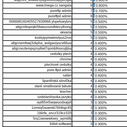
afqjcnhi_wxkee3yugo8tvlvtsipjyb3gw
8
0.800%
www.imega.cz sangala
8
0.800%
pureftp admin
7
0.700%
pureftpd admin
6
0.600%
006688160405527839966:yhpefuwybre
5
0.500%
afqjcnfxspnjki5fswucrundbtncyfnong
5
0.500%
akvaria
5
0.500%
kodxypymwtmvlyux2rvo
5
0.500%
afqjcnemfswj3zkpha_wvlgaoiyucv66ua
4
0.400%
afqjcneztempqzoy8wt7qombfmurujljba
4
0.400%
cedulky plech
4
0.400%
chrome
4
0.400%
plechové cedulky
4
0.400%
pure-ftpd admin
4
0.400%
safari
4
0.400%
španělská slovíčka
4
0.400%
staré smaltované tabule
4
0.400%
teacher
4
0.400%
vzdelani/vyuka-jazyku
4
0.400%
-ayl85m5wqwuodxajyli
3
0.300%
1omxq5suwmb76hthgc45
3
0.300%
1t4irfa_encz319cz320
3
0.300%
5rq1swswwkxey_aymd8j
3
0.300%
64bit software
3
0.300%