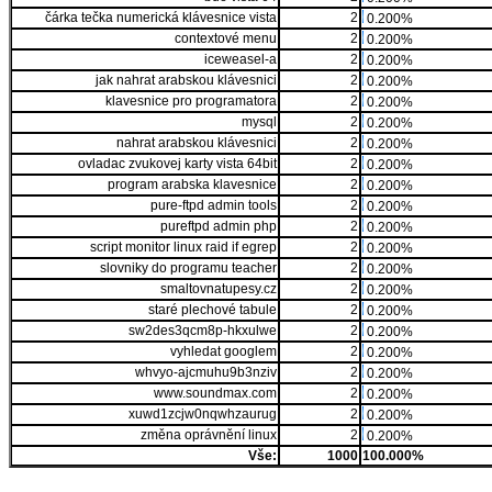
čárka tečka numerická klávesnice vista
2
0.200%
contextové menu
2
0.200%
iceweasel-a
2
0.200%
jak nahrat arabskou klávesnici
2
0.200%
klavesnice pro programatora
2
0.200%
mysql
2
0.200%
nahrat arabskou klávesnici
2
0.200%
ovladac zvukovej karty vista 64bit
2
0.200%
program arabska klavesnice
2
0.200%
pure-ftpd admin tools
2
0.200%
pureftpd admin php
2
0.200%
script monitor linux raid if egrep
2
0.200%
slovniky do programu teacher
2
0.200%
smaltovnatupesy.cz
2
0.200%
staré plechové tabule
2
0.200%
sw2des3qcm8p-hkxulwe
2
0.200%
vyhledat googlem
2
0.200%
whvyo-ajcmuhu9b3nziv
2
0.200%
www.soundmax.com
2
0.200%
xuwd1zcjw0nqwhzaurug
2
0.200%
změna oprávnění linux
2
0.200%
Vše:
1000
100.000%