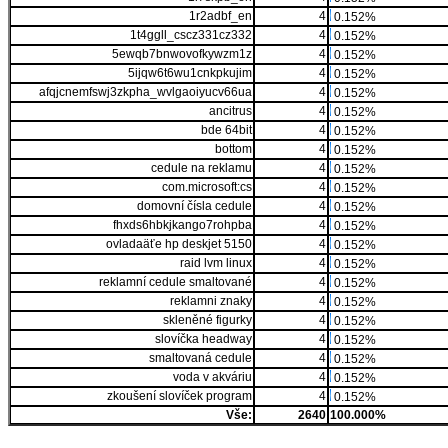
1r2adbf_en
4
0.152%
1t4ggll_cscz331cz332
4
0.152%
5ewqb7bnwovofkywzm1z
4
0.152%
5ijqw6t6wu1cnkpkujim
4
0.152%
afqjcnemfswj3zkpha_wvlgaoiyucv66ua
4
0.152%
ancitrus
4
0.152%
bde 64bit
4
0.152%
bottom
4
0.152%
cedule na reklamu
4
0.152%
com.microsoft:cs
4
0.152%
domovní čísla cedule
4
0.152%
fhxds6hbkjkango7rohpba
4
0.152%
ovladaäťe hp deskjet 5150
4
0.152%
raid lvm linux
4
0.152%
reklamní cedule smaltované
4
0.152%
reklamni znaky
4
0.152%
skleněné figurky
4
0.152%
slovíčka headway
4
0.152%
smaltovaná cedule
4
0.152%
voda v akváriu
4
0.152%
zkoušení slovíček program
4
0.152%
Vše:
2640
100.000%