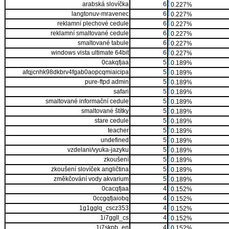
arabská slovíčka
6
0.227%
langtonuv-mravenec
6
0.227%
reklamní plechové cedule
6
0.227%
reklamní smaltované cedule
6
0.227%
smaltované tabule
6
0.227%
windows vista ultimate 64bit
6
0.227%
0cakqfjaa
5
0.189%
afqjcnhk98dkbrv4fgab0aopcqmiaicipa
5
0.189%
pure-ftpd admin
5
0.189%
safari
5
0.189%
smaltované informační cedule
5
0.189%
smaltované štítky
5
0.189%
stare cedule
5
0.189%
teacher
5
0.189%
undefined
5
0.189%
vzdelani/vyuka-jazyku
5
0.189%
zkoušení
5
0.189%
zkoušení slovíček angličtina
5
0.189%
změkčování vody akvarium
5
0.189%
0cacqfjaa
4
0.152%
0ccgqfjaiobq
4
0.152%
1g1gglq_cscz353
4
0.152%
1i7ggll_cs
4
0.152%
1i7skpb_en
4
0.152%