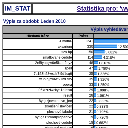
IM_STAT
Statistika pro: '
Výpis za období: Leden 2010
Výpis vyhledávan
Hledaná fráze
Počet
-Ostatni-
1241
akvarium
330
12.50
szn-hp
150
5.682%
smaltované cedule
114
4.318%
2e5fycqgw6e5ktae2eyz
48
1.818%
spell
47
1.780%
7c153h58wsdz7t9d1cq6
35
1.326%
xt3plbjpw6zlv1htr7k5
35
1.326%
opera
33
1.250%
06xrzrztwckyo1dlhtsu
29
1.098%
result
28
1.061%
8yhjrzjnwptnetve_jee
22
0.833%
zkoušení slovíček
22
0.833%
plechové tabule
21
0.795%
ny5ga1f7wo8jmqcehrxc
19
0.720%
plechové cedule
18
0.682%