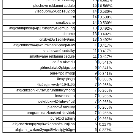
plechové cedulky
18
0.682%
plechové reklamní cedule
15
0.568%
7ieco0pmwx6qp1eu2lpd
14
0.530%
lr=
14
0.530%
smaltované
14
0.530%
afqjcnhlbphlsep4p27xhqhpye2gmup_nq
13
0.492%
chrome
13
0.492%
cnzbvit0w1sdiklv9nnc
13
0.492%
afqjcnfhhow44ywdlrrlkoahi6pmq6h-iw
11
0.417%
smaltované cedulky
11
0.417%
smaltované reklamní cedule
11
0.417%
co 2 v akvariu
9
0.341%
gbhnstuiwlz2pkigcluo
9
0.341%
pure-ftpd mysql
9
0.341%
0cayqbsga
8
0.303%
4ic6sgjmwvdy4194kt95
7
0.265%
afqjcnfxspnjki5fswucrundbtncyfnong
7
0.265%
iceweasel-a
7
0.265%
pekrbbxiwf24utnyy4g3
7
0.265%
plechové tabulky
7
0.265%
program na zkoušení slovíček
7
0.265%
pureftpd admin
7
0.265%
afqjcneztempqzoy8wt7qombfmurujljba
6
0.227%
afqjcnhi_wxkee3yugo8tvlvtsipjyb3gw
6
0.227%