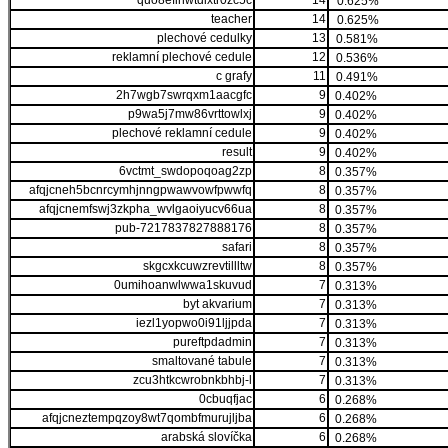
quo8efinwtdixtr0zc5c
14
0.625%
teacher
14
0.625%
plechové cedulky
13
0.581%
reklamní plechové cedule
12
0.536%
c grafy
11
0.491%
2h7wgb7swrqxm1aacgfc
9
0.402%
p9wa5j7mw86vrttowlxj
9
0.402%
plechové reklamní cedule
9
0.402%
result
9
0.402%
6vctmt_swdopoqoag2zp
8
0.357%
afqjcneh5bcnrcymhjnngpwawvowfpwwfq
8
0.357%
afqjcnemfswj3zkpha_wvlgaoiyucv66ua
8
0.357%
pub-7217837827888176
8
0.357%
safari
8
0.357%
skgcxkcuwzrevtillltw
8
0.357%
0umihoanwlwwa1skuvud
7
0.313%
byt akvarium
7
0.313%
iezl1yopwo0i91ljjpda
7
0.313%
pureftpdadmin
7
0.313%
smaltované tabule
7
0.313%
zcu3htkcwrobnkbhbj-l
7
0.313%
0cbuqfjac
6
0.268%
afqjcneztempqzoy8wt7qombfmurujljba
6
0.268%
arabská slovíčka
6
0.268%