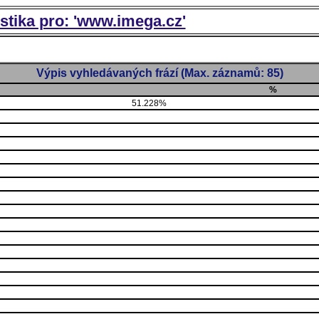
istika pro: 'www.imega.cz'
Výpis vyhledávaných frází (Max. záznamů: 85)
%
51.228%