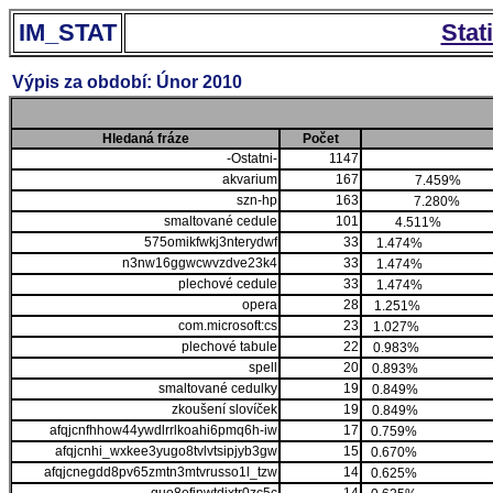
IM_STAT
Stat
Výpis za období: Únor 2010
Hledaná fráze
Počet
-Ostatni-
1147
akvarium
167
7.459%
szn-hp
163
7.280%
smaltované cedule
101
4.511%
575omikfwkj3nterydwf
33
1.474%
n3nw16ggwcwvzdve23k4
33
1.474%
plechové cedule
33
1.474%
opera
28
1.251%
com.microsoft:cs
23
1.027%
plechové tabule
22
0.983%
spell
20
0.893%
smaltované cedulky
19
0.849%
zkoušení slovíček
19
0.849%
afqjcnfhhow44ywdlrrlkoahi6pmq6h-iw
17
0.759%
afqjcnhi_wxkee3yugo8tvlvtsipjyb3gw
15
0.670%
afqjcnegdd8pv65zmtn3mtvrusso1l_tzw
14
0.625%