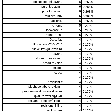
postup lepení akvária
6
0.268%
pure ftpd admin
6
0.268%
pureftpd admin
6
0.268%
raid lvm linux
6
0.268%
teacher.cz
6
0.268%
chrome
5
0.223%
iceweasel-a
5
0.223%
mdadm mail
5
0.223%
0cbyqfjac
4
0.179%
1t4irfa_encz204cz244
4
0.179%
8f3exej1w2gd5dzdn-hz
4
0.179%
akvaria
4
0.179%
akvárium ke stažení
4
0.179%
broad-revision
4
0.179%
images
4
0.179%
legacy
4
0.179%
lr=
4
0.179%
navclient-ff
4
0.179%
plechové tabule reklamní
4
0.179%
program na zkoušení slovíček
4
0.179%
qw8ufz-swciisqyt8xlz
4
0.179%
reklamní plechové tabule
4
0.179%
revisions_inline
4
0.179%
section_link
4
0.179%