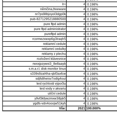
lr=
4
0.198%
němčina,freeware
4
0.198%
nr7ps9llbjoyol3dgp0k
4
0.198%
pub-8271295218880500
4
0.198%
pure ftpd admin
4
0.198%
pure ftpd administrator
4
0.198%
pureftpd admin
4
0.198%
rcormezxwxp6g3lraqh5
4
0.198%
reklamní cedule
4
0.198%
reklamní cedulky
4
0.198%
reklamy z plechu
4
0.198%
rozložení klávesnice
4
0.198%
rwxxjpzywxi3_8e8aayb
4
0.198%
s.m.a.r.t. disk monitor linux
4
0.198%
s339s9zal4ha-qbf3axfcw
4
0.198%
sdjfs8heisv7odlg4oui
4
0.198%
test rychlosti výpočtu
4
0.198%
test vody v akvariu
4
0.198%
uliční cedule
4
0.198%
y9vf3kfywzmxw3ifpjk5
4
0.198%
ygdfs-vdn4ooojw51kyh
4
0.198%
Vše:
2021
100.000%