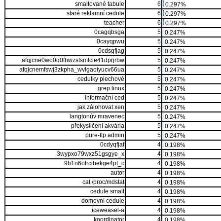
smaltované tabule
6
0.297%
staré reklamní cedule
6
0.297%
teacher
6
0.297%
0cagqbsga
5
0.247%
0cayqpwu
5
0.247%
0cdsqfjag
5
0.247%
afqjcne0wo0q0fhwzstsmlcle41dprjrbw
5
0.247%
afqjcnemfswj3zkpha_wvlgaoiyucv66ua
5
0.247%
cedulky plechové
5
0.247%
grep linux
5
0.247%
informační ced
5
0.247%
jak zálohovat xen
5
0.247%
langtonův mravenec
5
0.247%
překysličení akvária
5
0.247%
pure-ftp admin
5
0.247%
0cdyqfjaf
4
0.198%
3wypxo79wxz51gsgye_x
4
0.198%
9b1n6otrcihekge4pt_c
4
0.198%
autor
4
0.198%
cat /proc/mdstat
4
0.198%
cedule smalt
4
0.198%
domovní cedule
4
0.198%
iceweasel-a
4
0.198%
koordinator
4
0.198%