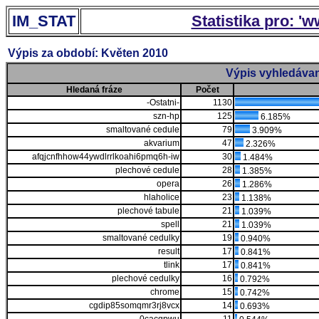
IM_STAT
Statistika pro: '
Výpis za období: Květen 2010
Výpis vyhledávan
Hledaná fráze
Počet
-Ostatni-
1130
szn-hp
125
6.185%
smaltované cedule
79
3.909%
akvarium
47
2.326%
afqjcnfhhow44ywdlrrlkoahi6pmq6h-iw
30
1.484%
plechové cedule
28
1.385%
opera
26
1.286%
hlaholice
23
1.138%
plechové tabule
21
1.039%
spell
21
1.039%
smaltované cedulky
19
0.940%
result
17
0.841%
tlink
17
0.841%
plechové cedulky
16
0.792%
chrome
15
0.742%
cgdip85somqmr3rj8vcx
14
0.693%