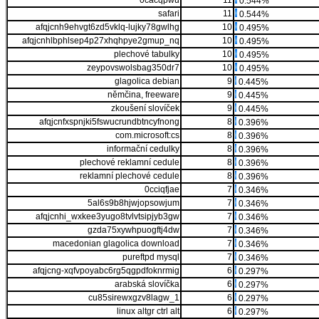
0cacqpwu
11
0.544%
safari
11
0.544%
afqjcnh9ehvgt6zd5vklq-lujky78gwlhg
10
0.495%
afqjcnhlbphlsep4p27xhqhpye2gmup_nq
10
0.495%
plechové tabulky
10
0.495%
zeypovswolsbag350dr7
10
0.495%
glagolica debian
9
0.445%
němčina, freeware
9
0.445%
zkoušení slovíček
9
0.445%
afqjcnfxspnjki5fswucrundbtncyfnong
8
0.396%
com.microsoft:cs
8
0.396%
informační cedulky
8
0.396%
plechové reklamní cedule
8
0.396%
reklamní plechové cedule
8
0.396%
0cciqfjae
7
0.346%
5al6s9b8hjwjopsowjum
7
0.346%
afqjcnhi_wxkee3yugo8tvlvtsipjyb3gw
7
0.346%
gzda75xywhpuogftj4dw
7
0.346%
macedonian glagolica download
7
0.346%
pureftpd mysql
7
0.346%
afqjcng-xqfvpoyabc6rg5qgpdfoknrmig
6
0.297%
arabská slovíčka
6
0.297%
cu85sirewxgzv8lagw_1
6
0.297%
linux altgr ctrl alt
6
0.297%