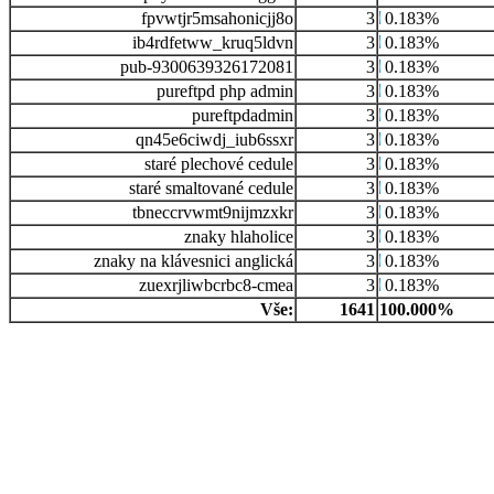
fpvwtjr5msahonicjj8o
3
0.183%
ib4rdfetww_kruq5ldvn
3
0.183%
pub-9300639326172081
3
0.183%
pureftpd php admin
3
0.183%
pureftpdadmin
3
0.183%
qn45e6ciwdj_iub6ssxr
3
0.183%
staré plechové cedule
3
0.183%
staré smaltované cedule
3
0.183%
tbneccrvwmt9nijmzxkr
3
0.183%
znaky hlaholice
3
0.183%
znaky na klávesnici anglická
3
0.183%
zuexrjliwbcrbc8-cmea
3
0.183%
Vše:
1641
100.000%