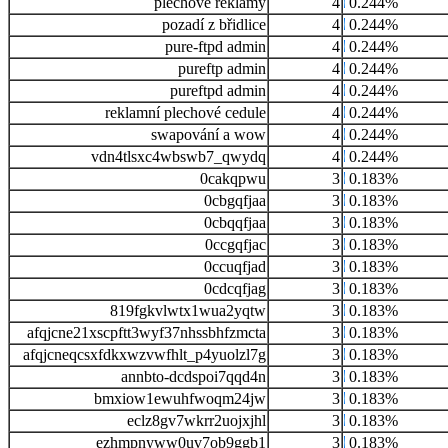
plechové reklamy
4
0.244%
pozadí z břidlice
4
0.244%
pure-ftpd admin
4
0.244%
pureftp admin
4
0.244%
pureftpd admin
4
0.244%
reklamní plechové cedule
4
0.244%
swapování a wow
4
0.244%
vdn4tlsxc4wbswb7_qwydq
4
0.244%
0cakqpwu
3
0.183%
0cbgqfjaa
3
0.183%
0cbqqfjaa
3
0.183%
0ccgqfjac
3
0.183%
0ccuqfjad
3
0.183%
0cdcqfjag
3
0.183%
819fgkvlwtx1wua2yqtw
3
0.183%
afqjcne21xscpftt3wyf37nhssbhfzmcta
3
0.183%
afqjcneqcsxfdkxwzvwfhlt_p4yuolzl7g
3
0.183%
annbto-dcdspoi7qqd4n
3
0.183%
bmxiow1ewuhfwoqm24jw
3
0.183%
eclz8gv7wkrr2uojxjhl
3
0.183%
ezhmpnyww0uv7ob9ggb1
3
0.183%