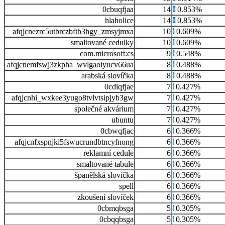
0cbuqfjaa
14
0.853%
hlaholice
14
0.853%
afqjcnezrc5utbrczbftb3hgy_zmsyjmxa
10
0.609%
smaltované cedulky
10
0.609%
com.microsoft:cs
9
0.548%
afqjcnemfswj3zkpha_wvlgaoiyucv66ua
8
0.488%
arabská slovíčka
8
0.488%
0cdiqfjae
7
0.427%
afqjcnhi_wxkee3yugo8tvlvtsipjyb3gw
7
0.427%
společné akvárium
7
0.427%
ubuntu
7
0.427%
0cbwqfjac
6
0.366%
afqjcnfxspnjki5fswucrundbtncyfnong
6
0.366%
reklamní cedule
6
0.366%
smaltované tabule
6
0.366%
španělská slovíčka
6
0.366%
spell
6
0.366%
zkoušení slovíček
6
0.366%
0cbmqbsga
5
0.305%
0cbqqbsga
5
0.305%