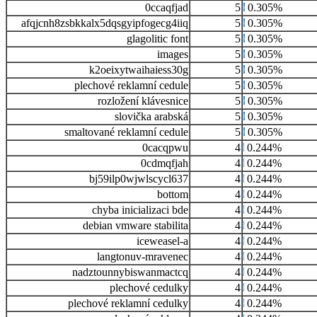
0ccaqfjad
5
0.305%
afqjcnh8zsbkkalx5dqsgyipfogecg4iiq
5
0.305%
glagolitic font
5
0.305%
images
5
0.305%
k2oeixytwaihaiess30g
5
0.305%
plechové reklamní cedule
5
0.305%
rozložení klávesnice
5
0.305%
slovička arabská
5
0.305%
smaltované reklamní cedule
5
0.305%
0cacqpwu
4
0.244%
0cdmqfjah
4
0.244%
bj59ilp0wjwlscycl637
4
0.244%
bottom
4
0.244%
chyba inicializaci bde
4
0.244%
debian vmware stabilita
4
0.244%
iceweasel-a
4
0.244%
langtonuv-mravenec
4
0.244%
nadztounnybiswanmactcq
4
0.244%
plechové cedulky
4
0.244%
plechové reklamní cedulky
4
0.244%