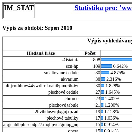
IM_STAT
Statistika pro: 'w
Výpis za období: Srpen 2010
Výpis vyhledávaný
Hledaná fráze
Počet
-Ostatni-
898
szn-hp
109
6.642%
smaltované cedule
80
4.875%
akvarium
38
2.316%
afqjcnfhhow44ywdlrrlkoahi6pmq6h-iw
30
1.828%
plechové cedule
27
1.645%
chrome
23
1.402%
plechové tabule
21
1.280%
2hvthduswqlxgujxpzad
19
1.158%
plechové tabulky
17
1.036%
afqjcnhlbphlsep4p27xhqhpye2gmup_nq
15
0.914%
opera
15
0.914%