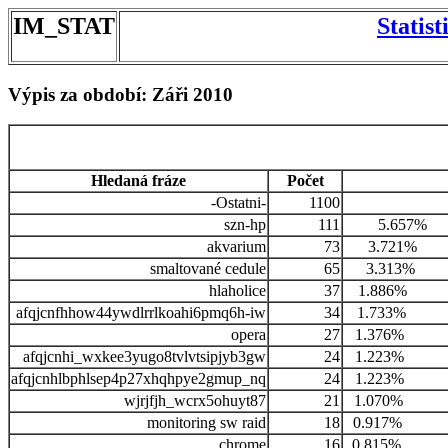
IM_STAT
Statis
Výpis za období: Záři 2010
Hledaná fráze
Počet
-Ostatni-
1100
szn-hp
111
5.657%
akvarium
73
3.721%
smaltované cedule
65
3.313%
hlaholice
37
1.886%
afqjcnfhhow44ywdlrrlkoahi6pmq6h-iw
34
1.733%
opera
27
1.376%
afqjcnhi_wxkee3yugo8tvlvtsipjyb3gw
24
1.223%
afqjcnhlbphlsep4p27xhqhpye2gmup_nq
24
1.223%
wjrjfjh_wcrx5ohuyt87
21
1.070%
monitoring sw raid
18
0.917%
chrome
16
0.815%