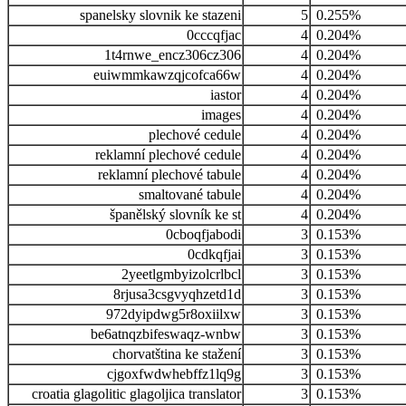
spanelsky slovnik ke stazeni
5
0.255%
0cccqfjac
4
0.204%
1t4rnwe_encz306cz306
4
0.204%
euiwmmkawzqjcofca66w
4
0.204%
iastor
4
0.204%
images
4
0.204%
plechové cedule
4
0.204%
reklamní plechové cedule
4
0.204%
reklamní plechové tabule
4
0.204%
smaltované tabule
4
0.204%
španělský slovník ke st
4
0.204%
0cboqfjabodi
3
0.153%
0cdkqfjai
3
0.153%
2yeetlgmbyizolcrlbcl
3
0.153%
8rjusa3csgvyqhzetd1d
3
0.153%
972dyipdwg5r8oxiilxw
3
0.153%
be6atnqzbifeswaqz-wnbw
3
0.153%
chorvatština ke stažení
3
0.153%
cjgoxfwdwhebffz1lq9g
3
0.153%
croatia glagolitic glagoljica translator
3
0.153%