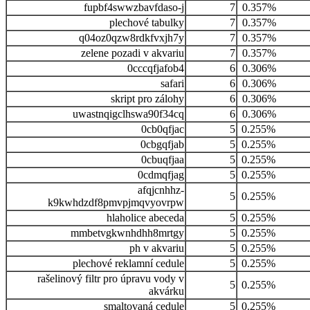
fupbf4swwzbavfdaso-j
7
0.357%
plechové tabulky
7
0.357%
q04oz0qzw8rdkfvxjh7y
7
0.357%
zelene pozadi v akvariu
7
0.357%
0cccqfjafob4
6
0.306%
safari
6
0.306%
skript pro zálohy
6
0.306%
uwastnqigclhswa90f34cq
6
0.306%
0cb0qfjac
5
0.255%
0cbgqfjab
5
0.255%
0cbuqfjaa
5
0.255%
0cdmqfjag
5
0.255%
afqjcnhhz-
5
0.255%
k9kwhdzdf8pmvpjmqvyovrpw
hlaholice abeceda
5
0.255%
mmbetvgkwnhdhh8mrtgy
5
0.255%
ph v akvariu
5
0.255%
plechové reklamní cedule
5
0.255%
rašelinový filtr pro úpravu vody v
5
0.255%
akvárku
smaltovaná cedule
5
0.255%