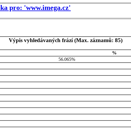
tika pro: 'www.imega.cz'
Výpis vyhledávaných frází (Max. záznamů: 85)
%
56.065%