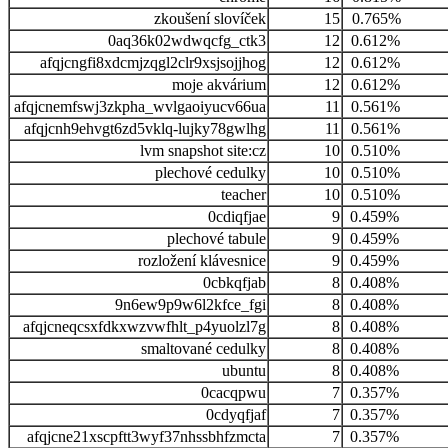
zkoušení slovíček
15
0.765%
0aq36k02wdwqcfg_ctk3
12
0.612%
afqjcngfi8xdcmjzqgl2clr9xsjsojjhog
12
0.612%
moje akvárium
12
0.612%
afqjcnemfswj3zkpha_wvlgaoiyucv66ua
11
0.561%
afqjcnh9ehvgt6zd5vklq-lujky78gwlhg
11
0.561%
lvm snapshot site:cz
10
0.510%
plechové cedulky
10
0.510%
teacher
10
0.510%
0cdiqfjae
9
0.459%
plechové tabule
9
0.459%
rozložení klávesnice
9
0.459%
0cbkqfjab
8
0.408%
9n6ew9p9w6l2kfce_fgi
8
0.408%
afqjcneqcsxfdkxwzvwfhlt_p4yuolzl7g
8
0.408%
smaltované cedulky
8
0.408%
ubuntu
8
0.408%
0cacqpwu
7
0.357%
0cdyqfjaf
7
0.357%
afqjcne21xscpftt3wyf37nhssbhfzmcta
7
0.357%