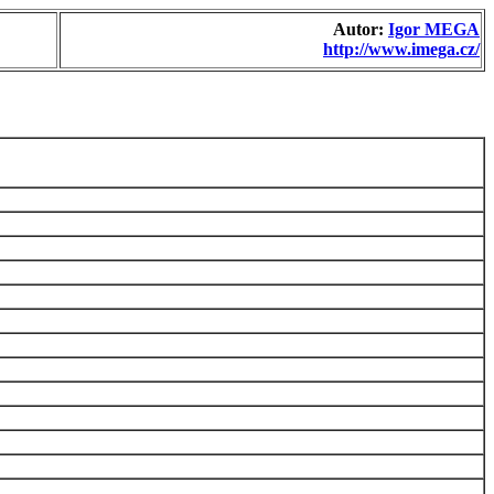
Autor:
Igor MEGA
http://www.imega.cz/