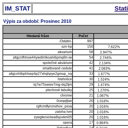
IM_STAT
Stat
Výpis za období: Prosinec 2010
Hledaná fráze
Počet
-Ostatni-
997
szn-hp
150
7.622%
akvarium
58
2.947%
afqjcnfhhow44ywdlrrlkoahi6pmq6h-iw
54
2.744%
společné akvárium
42
2.134%
smaltované cedule
41
2.083%
afqjcnhlbphlsep4p27xhqhpye2gmup_nq
33
1.677%
hlaholice
30
1.524%
lq7w75swwv7mg-dq2tjm
29
1.474%
plechové tabulky
25
1.270%
chrome
21
1.067%
0ceqqfjae
20
1.016%
rgfrcmtfyrcnvihov_pxxa
20
1.016%
zaloha lvm
20
1.016%
zywgtenxniwa8qoxkm05
20
1.016%
opera
17
0.864%