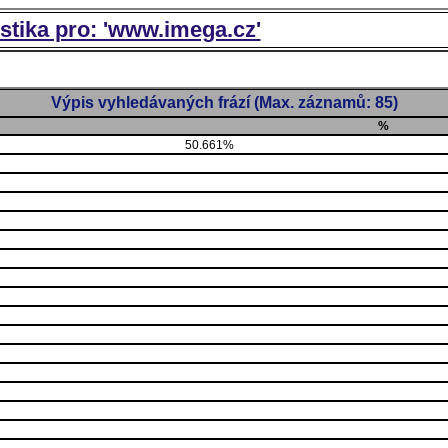
istika pro: 'www.imega.cz'
Výpis vyhledávaných frází (Max. záznamů: 85)
%
50.661%