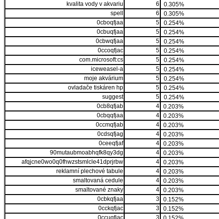
kvalita vody v akvariu
6
0.305%
spell
6
0.305%
0cboqfjaa
5
0.254%
0cbuqfjaa
5
0.254%
0cbwqfjaa
5
0.254%
0ccoqfjac
5
0.254%
com.microsoft:cs
5
0.254%
iceweasel-a
5
0.254%
moje akvárium
5
0.254%
ovladače tiskáren hp
5
0.254%
suggest
5
0.254%
0cb8qfjab
4
0.203%
0cbqqfjaa
4
0.203%
0ccmqfjab
4
0.203%
0cdsqfjag
4
0.203%
0ceeqfjaf
4
0.203%
90mutaubmoabhqfk8qy3dg
4
0.203%
afqjcne0wo0q0fhwzstsmlcle41dprjrbw
4
0.203%
reklamní plechové tabule
4
0.203%
smaltovaná cedule
4
0.203%
smaltované znaky
4
0.203%
0cbkqfjaa
3
0.152%
0cckqfjac
3
0.152%
0ccuqfjac
3
0.152%