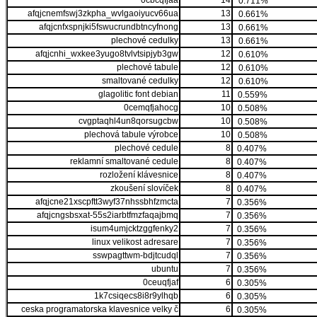
0cbcqfjaa
14
0.711%
afqjcnemfswj3zkpha_wvlgaoiyucv66ua
13
0.661%
afqjcnfxspnjki5fswucrundbtncyfnong
13
0.661%
plechové cedulky
13
0.661%
afqjcnhi_wxkee3yugo8tvlvtsipjyb3gw
12
0.610%
plechové tabule
12
0.610%
smaltované cedulky
12
0.610%
glagolitic font debian
11
0.559%
0cemqfjahocg
10
0.508%
cvgptaqhl4un8qorsugcbw
10
0.508%
plechová tabule výrobce
10
0.508%
plechové cedule
8
0.407%
reklamní smaltované cedule
8
0.407%
rozložení klávesnice
8
0.407%
zkoušení slovíček
8
0.407%
afqjcne21xscpftt3wyf37nhssbhfzmcta
7
0.356%
afqjcngsbsxat-55s2iarbtfmzfaqajbmq
7
0.356%
isum4umjcktzggfenky2
7
0.356%
linux velikost adresare
7
0.356%
sswpagttwm-bdjtcudql
7
0.356%
ubuntu
7
0.356%
0ceuqfjaf
6
0.305%
1k7csiqecs8i8r9ylhqb
6
0.305%
ceska programatorska klavesnice velky č
6
0.305%