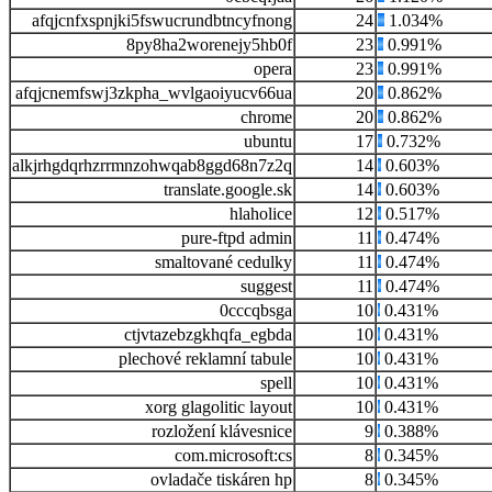
afqjcnfxspnjki5fswucrundbtncyfnong
24
1.034%
8py8ha2worenejy5hb0f
23
0.991%
opera
23
0.991%
afqjcnemfswj3zkpha_wvlgaoiyucv66ua
20
0.862%
chrome
20
0.862%
ubuntu
17
0.732%
alkjrhgdqrhzrrmnzohwqab8ggd68n7z2q
14
0.603%
translate.google.sk
14
0.603%
hlaholice
12
0.517%
pure-ftpd admin
11
0.474%
smaltované cedulky
11
0.474%
suggest
11
0.474%
0cccqbsga
10
0.431%
ctjvtazebzgkhqfa_egbda
10
0.431%
plechové reklamní tabule
10
0.431%
spell
10
0.431%
xorg glagolitic layout
10
0.431%
rozložení klávesnice
9
0.388%
com.microsoft:cs
8
0.345%
ovladače tiskáren hp
8
0.345%