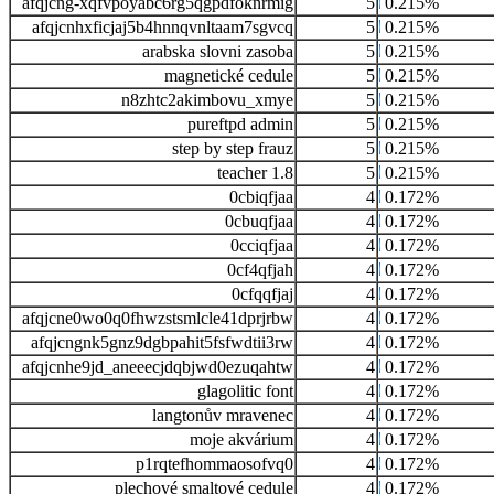
afqjcng-xqfvpoyabc6rg5qgpdfoknrmig
5
0.215%
afqjcnhxficjaj5b4hnnqvnltaam7sgvcq
5
0.215%
arabska slovni zasoba
5
0.215%
magnetické cedule
5
0.215%
n8zhtc2akimbovu_xmye
5
0.215%
pureftpd admin
5
0.215%
step by step frauz
5
0.215%
teacher 1.8
5
0.215%
0cbiqfjaa
4
0.172%
0cbuqfjaa
4
0.172%
0cciqfjaa
4
0.172%
0cf4qfjah
4
0.172%
0cfqqfjaj
4
0.172%
afqjcne0wo0q0fhwzstsmlcle41dprjrbw
4
0.172%
afqjcngnk5gnz9dgbpahit5fsfwdtii3rw
4
0.172%
afqjcnhe9jd_aneeecjdqbjwd0ezuqahtw
4
0.172%
glagolitic font
4
0.172%
langtonův mravenec
4
0.172%
moje akvárium
4
0.172%
p1rqtefhommaosofvq0
4
0.172%
plechové smaltové cedule
4
0.172%