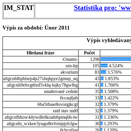
IM_STAT
Statistika pro: 'w
Výpis za období: Únor 2011
Výpis vyhledávaný
Hledaná fráze
Počet
-Ostatni-
1298
szn-hp
105
4.524%
akvarium
83
3.576%
afqjcnhlbphlsep4p27xhqhpye2gmup_nq
43
1.853%
afqjcnh9ehvgt6zd5vklq-lujky78gwlhg
41
1.766%
smaltované cedule
35
1.508%
0ccaqfjab
33
1.422%
6ba5tfuae8ovorgjkcgl
32
1.379%
raid stav md0
32
1.379%
afqjcnfhhow44ywdlrrlkoahi6pmq6h-iw
31
1.336%
afqjcnhi_wxkee3yugo8tvlvtsipjyb3gw
30
1.293%
0cbcqfjaa
26
1.120%