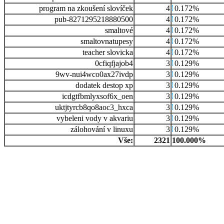
program na zkoušení slovíček
4
0.172%
pub-8271295218880500
4
0.172%
smaltové
4
0.172%
smaltovnatupesy
4
0.172%
teacher slovicka
4
0.172%
0cfiqfjajob4
3
0.129%
9wv-nui4wco0ax27ivdp
3
0.129%
dodatek destop xp
3
0.129%
icdgtfbmlyxsof6x_oen
3
0.129%
uktjtyrcb8qo8aoc3_hxca
3
0.129%
vybeleni vody v akvariu
3
0.129%
zálohování v linuxu
3
0.129%
Vše:
2321
100.000%