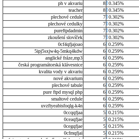
ph v akvariu
8
0.345%
teacher
8
0.345%
plechové cedule
7
0.302%
plechové cedulky
7
0.302%
pureftpdadmin
7
0.302%
zkoušení slovíček
7
0.302%
0cf4qfjajoao
6
0.259%
5ipj5sxjw4q-5mkq4kdw
6
0.259%
anglické fráze,mp3
6
0.259%
česká programátorská klávesnice
6
0.259%
kvalita vody v akvariu
6
0.259%
nové akvarium
6
0.259%
plechové tabule
6
0.259%
pure ftpd mysql php
6
0.259%
smaltové cedule
6
0.259%
uvzftyeabisfoqlg-k4n
6
0.259%
0ccqqfjaa
5
0.215%
0ceaqfjae
5
0.215%
0cegqfjae
5
0.215%
0cfmqfjai
5
0.215%