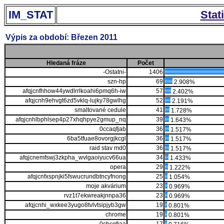
IM_STAT
Stat
Výpis za období: Březen 2011
Hledaná fráze
Počet
-Ostatni-
1406
szn-hp
69
2.908%
afqjcnfhhow44ywdlrrlkoahi6pmq6h-iw
57
2.402%
afqjcnh9ehvgt6zd5vklq-lujky78gwlhg
52
2.191%
smaltované cedule
41
1.728%
afqjcnhlbphlsep4p27xhqhpye2gmup_nq
39
1.643%
0ccaqfjab
36
1.517%
6ba5tfuae8ovorgjkcgl
36
1.517%
raid stav md0
36
1.517%
afqjcnemfswj3zkpha_wvlgaoiyucv66ua
34
1.433%
opera
29
1.222%
afqjcnfxspnjki5fswucrundbtncyfnong
25
1.054%
moje akvárium
23
0.969%
rvz1t7ekwreakjnnpa36
23
0.969%
afqjcnhi_wxkee3yugo8tvlvtsipjyb3gw
19
0.801%
chrome
19
0.801%