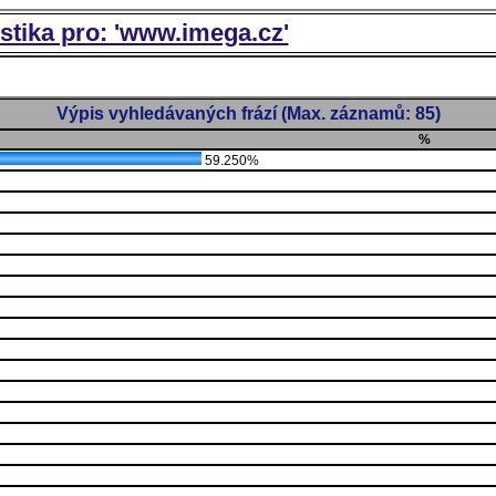
istika pro: 'www.imega.cz'
Výpis vyhledávaných frází (Max. záznamů: 85)
%
59.250%