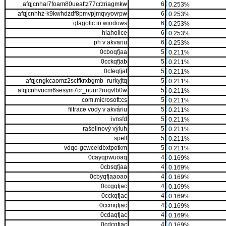
afqjcnhal7foam80ueaftz77crzriagmkw
6
0.253%
afqjcnhhz-k9kwhdzdf8pmvpjmqvyovrpw
6
0.253%
glagolic in windows
6
0.253%
hlaholice
6
0.253%
ph v akvariu
6
0.253%
0cboqfjaa
5
0.211%
0cckqfjab
5
0.211%
0cfeqfjaf
5
0.211%
afqjcngkcaomz2sctfkrxbgmb_rurkyjtq
5
0.211%
afqjcnhvucm6sesym7cr_nuur2rogvlb0w
5
0.211%
com.microsoft:cs
5
0.211%
filtrace vody v akváriu
5
0.211%
ivnsfd
5
0.211%
rašelinový výluh
5
0.211%
spell
5
0.211%
vdqo-gcwceidbxtpotkm
5
0.211%
0cayqpwuoaq
4
0.169%
0cbsqfjaa
4
0.169%
0cbyqfjaaoao
4
0.169%
0ccgqfjac
4
0.169%
0cckqfjac
4
0.169%
0ccmqfjac
4
0.169%
0cdaqfjac
4
0.169%
0cdcqfjac
4
0.169%