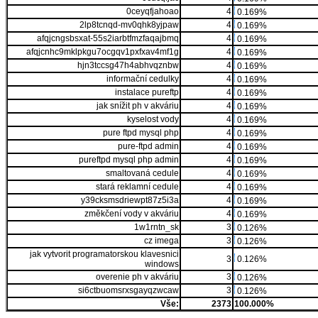
0ceyqfjahoao
4
0.169%
2lp8tcnqd-mv0qhk8yjpaw
4
0.169%
afqjcngsbsxat-55s2iarbtfmzfaqajbmq
4
0.169%
afqjcnhc9mklpkgu7ocgqv1pxfxav4mf1g
4
0.169%
hjn3tccsg47h4abhvqznbw
4
0.169%
informační cedulky
4
0.169%
instalace pureftp
4
0.169%
jak snížit ph v akváriu
4
0.169%
kyselost vody
4
0.169%
pure ftpd mysql php
4
0.169%
pure-ftpd admin
4
0.169%
pureftpd mysql php admin
4
0.169%
smaltovaná cedule
4
0.169%
stará reklamní cedule
4
0.169%
y39cksmsdriewpt87z5i3a
4
0.169%
změkčení vody v akváriu
4
0.169%
1w1rntn_sk
3
0.126%
cz imega
3
0.126%
jak vytvorit programatorskou klavesnici
3
0.126%
windows
overenie ph v akváriu
3
0.126%
si6ctbuomsrxsgayqzwcaw
3
0.126%
Vše:
2373
100.000%