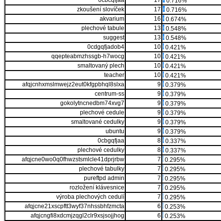
0cbcqfjaa
17
0.716%
zkoušení slovíček
17
0.716%
akvarium
16
0.674%
plechové tabule
13
0.548%
suggest
13
0.548%
0cdgqfjadob4
10
0.421%
qqepteabmzhssgb-h7wocg
10
0.421%
smaltovaný plech
10
0.421%
teacher
10
0.421%
afqjcnhxmslmwejz2eut0kfgpbhql8slxa
9
0.379%
centrum-ss
9
0.379%
gokolytncnedbm74xvg7
9
0.379%
plechové cedule
9
0.379%
smaltované cedulky
9
0.379%
ubuntu
9
0.379%
0cbgqfjaa
8
0.337%
plechové cedulky
8
0.337%
afqjcne0wo0q0fhwzstsmlcle41dprjrbw
7
0.295%
plechové tabulky
7
0.295%
pureftpd admin
7
0.295%
rozložení klávesnice
7
0.295%
výroba plechových cedulí
7
0.295%
afqjcne21xscpftt3wyf37nhssbhfzmcta
6
0.253%
afqjcngfi8xdcmjzqgl2clr9xsjsojjhog
6
0.253%