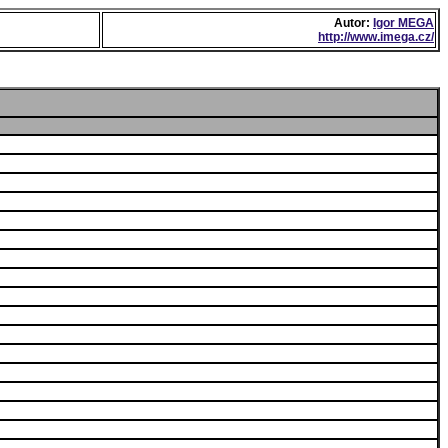
Autor:
Igor MEGA
http://www.imega.cz/