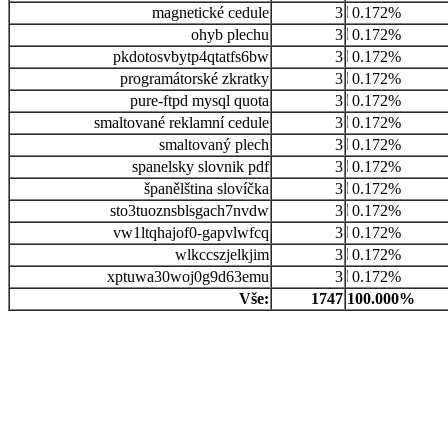
magnetické cedule
3
0.172%
ohyb plechu
3
0.172%
pkdotosvbytp4qtatfs6bw
3
0.172%
programátorské zkratky
3
0.172%
pure-ftpd mysql quota
3
0.172%
smaltované reklamní cedule
3
0.172%
smaltovaný plech
3
0.172%
spanelsky slovnik pdf
3
0.172%
španělština slovíčka
3
0.172%
sto3tuoznsblsgach7nvdw
3
0.172%
vw1ltqhajof0-gapvlwfcq
3
0.172%
wlkccszjelkjim
3
0.172%
xptuwa30woj0g9d63emu
3
0.172%
Vše:
1747
100.000%