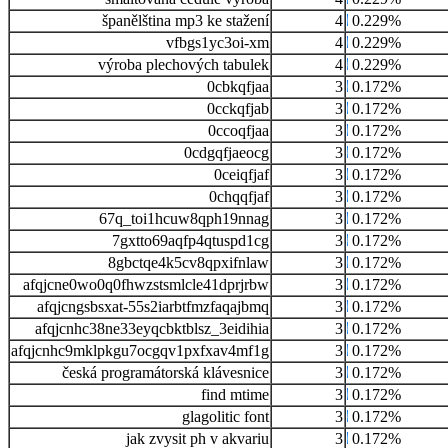
španělština mp3 ke stažení
4
0.229%
vfbgs1yc3oi-xm
4
0.229%
výroba plechových tabulek
4
0.229%
0cbkqfjaa
3
0.172%
0cckqfjab
3
0.172%
0ccoqfjaa
3
0.172%
0cdgqfjaeocg
3
0.172%
0ceiqfjaf
3
0.172%
0chqqfjaf
3
0.172%
67q_toi1hcuw8qph19nnag
3
0.172%
7gxtto69aqfp4qtuspd1cg
3
0.172%
8gbctqe4k5cv8qpxifnlaw
3
0.172%
afqjcne0wo0q0fhwzstsmlcle41dprjrbw
3
0.172%
afqjcngsbsxat-55s2iarbtfmzfaqajbmq
3
0.172%
afqjcnhc38ne33eyqcbktblsz_3eidihia
3
0.172%
afqjcnhc9mklpkgu7ocgqv1pxfxav4mf1g
3
0.172%
česká programátorská klávesnice
3
0.172%
find mtime
3
0.172%
glagolitic font
3
0.172%
jak zvysit ph v akvariu
3
0.172%