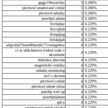
gqgjc19bootc0m:
5
0.286%
plechové smaltované cedule
5
0.286%
plechové tabulky
5
0.286%
pureftpd admin
5
0.286%
0cc0qfjac
4
0.229%
0cccqfjab
4
0.229%
0ceqqfjag
4
0.229%
0ch4qfjah
4
0.229%
afqjcnhal7foam80ueaftz77crzriagmkw
4
0.229%
co je uhlicitanova tvrdost vody v
4
0.229%
akvariume
hlaholice abeceda
4
0.229%
magnetické cedulky
4
0.229%
mdadm monitoring
4
0.229%
no3 v akvariu
4
0.229%
plechové cedule
4
0.229%
plechové tabule obraz
4
0.229%
pureftp web sql
4
0.229%
pureftpdadmin
4
0.229%
qdr:y
4
0.229%
smaltovaná cedule výroba
4
0.229%