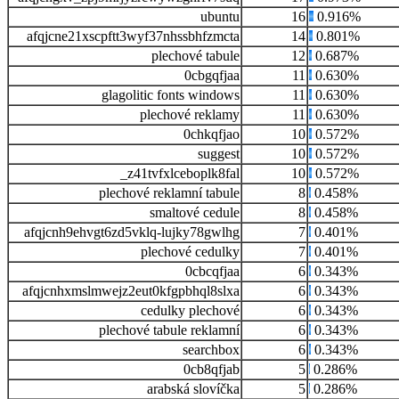
ubuntu
16
0.916%
afqjcne21xscpftt3wyf37nhssbhfzmcta
14
0.801%
plechové tabule
12
0.687%
0cbgqfjaa
11
0.630%
glagolitic fonts windows
11
0.630%
plechové reklamy
11
0.630%
0chkqfjao
10
0.572%
suggest
10
0.572%
_z41tvfxlceboplk8fal
10
0.572%
plechové reklamní tabule
8
0.458%
smaltové cedule
8
0.458%
afqjcnh9ehvgt6zd5vklq-lujky78gwlhg
7
0.401%
plechové cedulky
7
0.401%
0cbcqfjaa
6
0.343%
afqjcnhxmslmwejz2eut0kfgpbhql8slxa
6
0.343%
cedulky plechové
6
0.343%
plechové tabule reklamní
6
0.343%
searchbox
6
0.343%
0cb8qfjab
5
0.286%
arabská slovíčka
5
0.286%