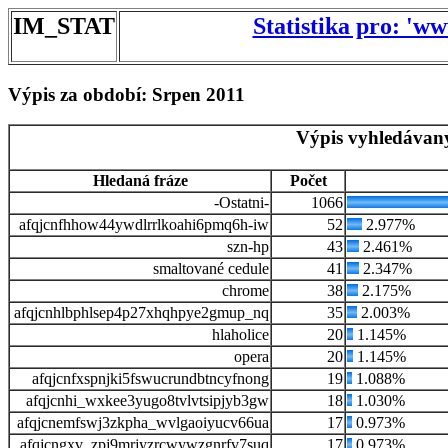
IM_STAT
Statistika pro: 'w
Výpis za období: Srpen 2011
Výpis vyhledávaný
Hledaná fráze
Počet
-Ostatni-
1066
afqjcnfhhow44ywdlrrlkoahi6pmq6h-iw
52
2.977%
szn-hp
43
2.461%
smaltované cedule
41
2.347%
chrome
38
2.175%
afqjcnhlbphlsep4p27xhqhpye2gmup_nq
35
2.003%
hlaholice
20
1.145%
opera
20
1.145%
afqjcnfxspnjki5fswucrundbtncyfnong
19
1.088%
afqjcnhi_wxkee3yugo8tvlvtsipjyb3gw
18
1.030%
afqjcnemfswj3zkpha_wvlgaoiyucv66ua
17
0.973%
afqjcngxv_zpj9mrjyzrcwywzgnrfv7suq
17
0.973%