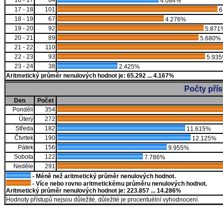
16 - 17
64
4.084%
17 - 18
101
6
18 - 19
67
4.276%
19 - 20
92
5.871
20 - 21
89
5.680%
21 - 22
110
22 - 23
93
5.93
23 - 24
38
2.425%
Aritmetický průměr nenulových hodnot je: 65.292 ... 4.167%
Počty pří
Den
Počet
Pondělí
354
Úterý
272
Středa
182
11.615%
Čtvrtek
190
12.125%
Pátek
156
9.955%
Sobota
122
7.786%
Neděle
291
- Méně než aritmetický průměr nenulových hodnot.
- Více nebo rovno aritmetickému průměru nenulových hodnot.
Aritmetický průměr nenulových hodnot je: 223.857 ... 14.286%
Hodnoty přístupů nejsou důležíté, důležité je procentuélní vyhodnocení.