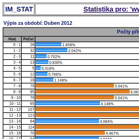
IM_STAT
Statistika pro: '
Výpis za období: Duben 2012
Počty př
Hod.
Počet
0 - 1
26
1.659%
1 - 2
32
2.042%
2 - 3
11
0.702%
3 - 4
13
0.830%
4 - 5
5
0.319%
5 - 6
12
0.766%
6 - 7
18
1.149%
7 - 8
79
5.041%
8 - 9
95
6.06
9 - 10
79
5.041%
10 - 11
65
4.148%
11 - 12
107
12 - 13
123
13 - 14
64
4.084%
14 - 15
114
15 - 16
70
4.467%