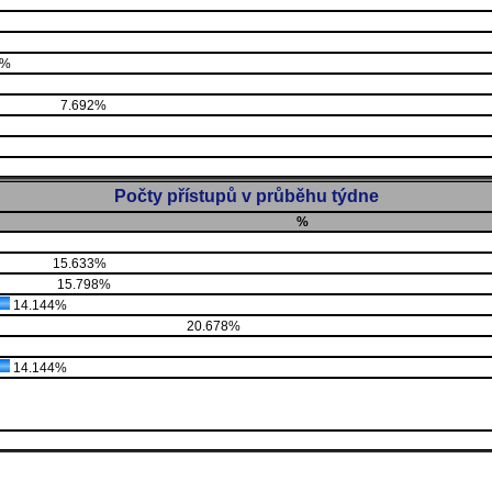
5%
7.692%
Počty přístupů v průběhu týdne
%
15.633%
15.798%
14.144%
20.678%
14.144%