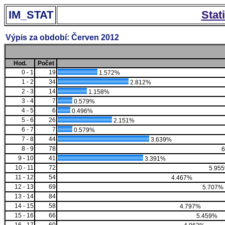
IM_STAT
Stat
Výpis za období: Červen 2012
Hod.
Počet
0 - 1
19
1.572%
1 - 2
34
2.812%
2 - 3
14
1.158%
3 - 4
7
0.579%
4 - 5
6
0.496%
5 - 6
26
2.151%
6 - 7
7
0.579%
7 - 8
44
3.639%
8 - 9
78
6
9 - 10
41
3.391%
10 - 11
72
5.95
11 - 12
54
4.467%
12 - 13
69
5.707%
13 - 14
84
14 - 15
58
4.797%
15 - 16
66
5.459%