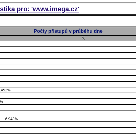
istika pro: 'www.imega.cz'
Počty přístupů v průběhu dne
%
.452%
5%
6.948%