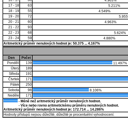
16 - 17
60
4.963%
17 - 18
63
5.211%
18 - 19
55
4.549%
19 - 20
72
5.95
20 - 21
60
4.963%
21 - 22
93
22 - 23
68
5.624%
23 - 24
59
4.880%
Aritmetický průměr nenulových hodnot je: 50.375 ... 4.167%
Den
Počet
Pondělí
139
11.497%
Úterý
189
Středa
191
Čtvrtek
171
Pátek
250
Sobota
98
8.106%
Neděle
171
- Méně než aritmetický průměr nenulových hodnot.
- Více nebo rovno aritmetickému průměru nenulových hodnot.
Aritmetický průměr nenulových hodnot je: 172.714 ... 14.286%
Hodnoty přístupů nejsou důležíté, důležité je procentuélní vyhodnocení.