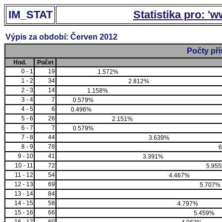
IM_STAT
Statistika pro: '
Výpis za období: Červen 2012
Počty př
Hod.
Počet
0 - 1
19
1.572%
1 - 2
34
2.812%
2 - 3
14
1.158%
3 - 4
7
0.579%
4 - 5
6
0.496%
5 - 6
26
2.151%
6 - 7
7
0.579%
7 - 8
44
3.639%
8 - 9
78
6
9 - 10
41
3.391%
10 - 11
72
5.95
11 - 12
54
4.467%
12 - 13
69
5.707%
13 - 14
84
14 - 15
58
4.797%
15 - 16
66
5.459%