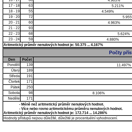
16 - 17
60
4.963%
17 - 18
63
5.211%
18 - 19
55
4.549%
19 - 20
72
5.95
20 - 21
60
4.963%
21 - 22
93
22 - 23
68
5.624%
23 - 24
59
4.880%
Aritmetický průměr nenulových hodnot je: 50.375 ... 4.167%
Počty pří
Den
Počet
Pondělí
139
11.497%
Úterý
189
Středa
191
Čtvrtek
171
Pátek
250
Sobota
98
8.106%
Neděle
171
- Méně než aritmetický průměr nenulových hodnot.
- Více nebo rovno aritmetickému průměru nenulových hodnot.
Aritmetický průměr nenulových hodnot je: 172.714 ... 14.286%
Hodnoty přístupů nejsou důležíté, důležité je procentuélní vyhodnocení.