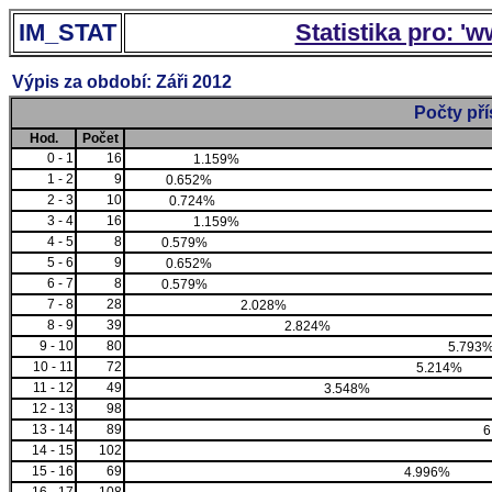
IM_STAT
Statistika pro: '
Výpis za období: Záři 2012
Počty př
Hod.
Počet
0 - 1
16
1.159%
1 - 2
9
0.652%
2 - 3
10
0.724%
3 - 4
16
1.159%
4 - 5
8
0.579%
5 - 6
9
0.652%
6 - 7
8
0.579%
7 - 8
28
2.028%
8 - 9
39
2.824%
9 - 10
80
5.793
10 - 11
72
5.214%
11 - 12
49
3.548%
12 - 13
98
13 - 14
89
6
14 - 15
102
15 - 16
69
4.996%