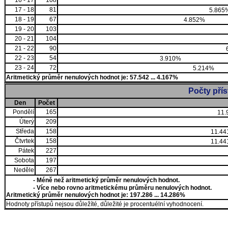
16 - 17
108
17 - 18
81
5.865
18 - 19
67
4.852%
19 - 20
103
20 - 21
104
21 - 22
90
22 - 23
54
3.910%
23 - 24
72
5.214%
Aritmetický průměr nenulových hodnot je: 57.542 ... 4.167%
Počty pří
Den
Počet
Pondělí
165
11.
Úterý
209
Středa
158
11.4
Čtvrtek
158
11.4
Pátek
227
Sobota
197
Neděle
267
- Méně než aritmetický průměr nenulových hodnot.
- Více nebo rovno aritmetickému průměru nenulových hodnot.
Aritmetický průměr nenulových hodnot je: 197.286 ... 14.286%
Hodnoty přístupů nejsou důležíté, důležité je procentuélní vyhodnocení.