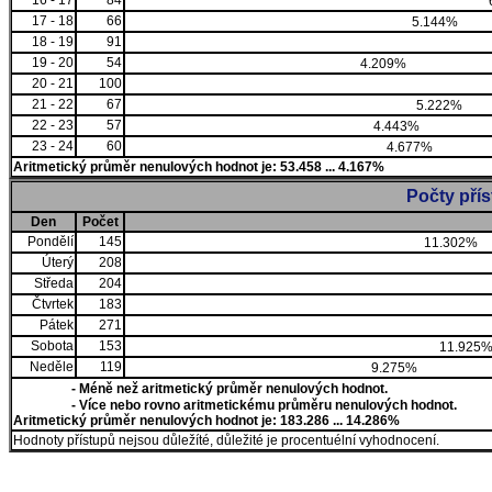
16 - 17
84
17 - 18
66
5.144%
18 - 19
91
19 - 20
54
4.209%
20 - 21
100
21 - 22
67
5.222%
22 - 23
57
4.443%
23 - 24
60
4.677%
Aritmetický průměr nenulových hodnot je: 53.458 ... 4.167%
Počty pří
Den
Počet
Pondělí
145
11.302%
Úterý
208
Středa
204
Čtvrtek
183
Pátek
271
Sobota
153
11.925
Neděle
119
9.275%
- Méně než aritmetický průměr nenulových hodnot.
- Více nebo rovno aritmetickému průměru nenulových hodnot.
Aritmetický průměr nenulových hodnot je: 183.286 ... 14.286%
Hodnoty přístupů nejsou důležíté, důležité je procentuélní vyhodnocení.