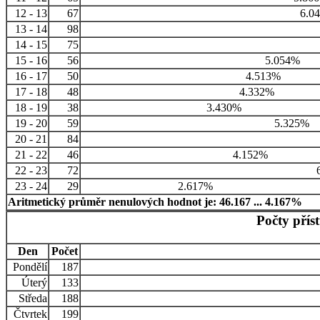
12 - 13
67
6.0
13 - 14
98
14 - 15
75
15 - 16
56
5.054%
16 - 17
50
4.513%
17 - 18
48
4.332%
18 - 19
38
3.430%
19 - 20
59
5.325%
20 - 21
84
21 - 22
46
4.152%
22 - 23
72
6
23 - 24
29
2.617%
Aritmetický průměr nenulových hodnot je: 46.167 ... 4.167%
Počty přís
Den
Počet
Pondělí
187
Úterý
133
Středa
188
Čtvrtek
199