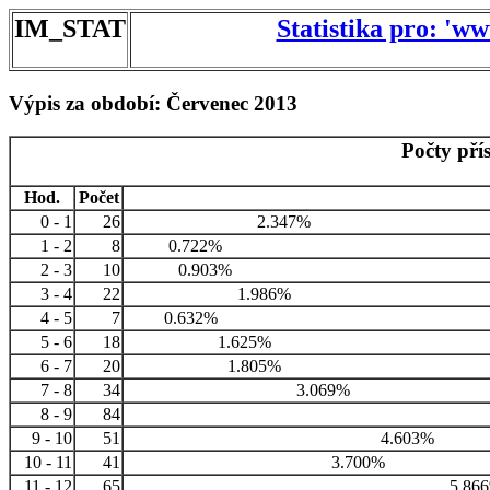
IM_STAT
Statistika pro: 'w
Výpis za období: Červenec 2013
Počty pří
Hod.
Počet
0 - 1
26
2.347%
1 - 2
8
0.722%
2 - 3
10
0.903%
3 - 4
22
1.986%
4 - 5
7
0.632%
5 - 6
18
1.625%
6 - 7
20
1.805%
7 - 8
34
3.069%
8 - 9
84
9 - 10
51
4.603%
10 - 11
41
3.700%
11 - 12
65
5.86