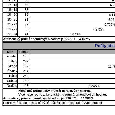
16 - 17
85
6
17 - 18
83
6.
18 - 19
88
19 - 20
82
6.1
20 - 21
81
6.0
21 - 22
77
5.772
22 - 23
65
4.873%
23 - 24
41
3.073%
Aritmetický průměr nenulových hodnot je: 55.583 ... 4.167%
Počty pří
Den
Počet
Pondělí
175
Úterý
229
Středa
157
11.7
Čtvrtek
214
Pátek
259
Sobota
182
Neděle
118
8.846%
- Méně než aritmetický průměr nenulových hodnot.
- Více nebo rovno aritmetickému průměru nenulových hodnot.
Aritmetický průměr nenulových hodnot je: 190.571 ... 14.286%
Hodnoty přístupů nejsou důležíté, důležité je procentuélní vyhodnocení.