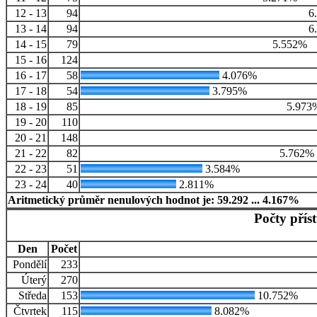
12 - 13
94
6
13 - 14
94
6
14 - 15
79
5.552%
15 - 16
124
16 - 17
58
4.076%
17 - 18
54
3.795%
18 - 19
85
5.973
19 - 20
110
20 - 21
148
21 - 22
82
5.762%
22 - 23
51
3.584%
23 - 24
40
2.811%
Aritmetický průměr nenulových hodnot je: 59.292 ... 4.167%
Počty přís
Den
Počet
Pondělí
233
Úterý
270
Středa
153
10.752%
Čtvrtek
115
8.082%