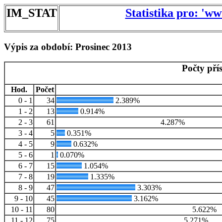
IM_STAT
Statistika pro: 'w
Výpis za období: Prosinec 2013
Počty pří
Hod.
Počet
0 - 1
34
2.389%
1 - 2
13
0.914%
2 - 3
61
4.287%
3 - 4
5
0.351%
4 - 5
9
0.632%
5 - 6
1
0.070%
6 - 7
15
1.054%
7 - 8
19
1.335%
8 - 9
47
3.303%
9 - 10
45
3.162%
10 - 11
80
5.622%
11 - 12
75
5.271%