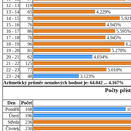
12 - 13
119
13 - 14
65
4.229%
14 - 15
91
5.92
15 - 16
76
4.945%
16 - 17
86
5.595%
17 - 18
76
4.945%
18 - 19
96
6.
19 - 20
81
5.270%
20 - 21
62
4.034%
21 - 22
125
22 - 23
77
5.010%
23 - 24
48
3.123%
Aritmetický průměr nenulových hodnot je: 64.042 ... 4.167%
Počty přís
Den
Počet
Pondělí
168
10
Úterý
196
Středa
236
Čtvrtek
230