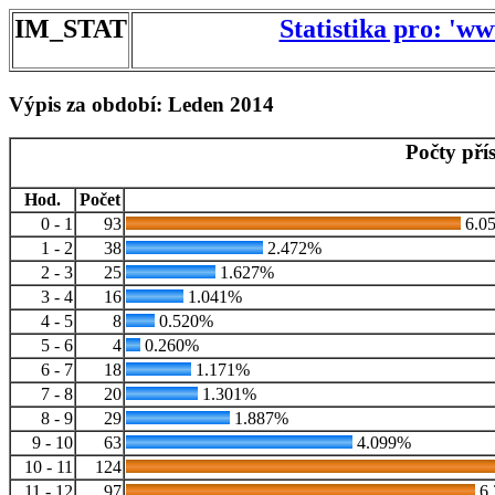
IM_STAT
Statistika pro: 'w
Výpis za období: Leden 2014
Počty pří
Hod.
Počet
0 - 1
93
6.0
1 - 2
38
2.472%
2 - 3
25
1.627%
3 - 4
16
1.041%
4 - 5
8
0.520%
5 - 6
4
0.260%
6 - 7
18
1.171%
7 - 8
20
1.301%
8 - 9
29
1.887%
9 - 10
63
4.099%
10 - 11
124
11 - 12
97
6.