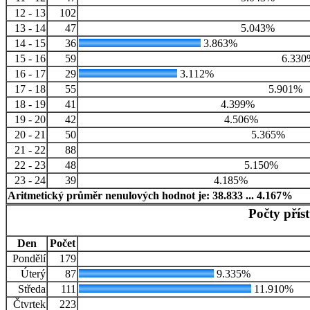
12 - 13
102
13 - 14
47
5.043%
14 - 15
36
3.863%
15 - 16
59
6.330
16 - 17
29
3.112%
17 - 18
55
5.901%
18 - 19
41
4.399%
19 - 20
42
4.506%
20 - 21
50
5.365%
21 - 22
88
22 - 23
48
5.150%
23 - 24
39
4.185%
Aritmetický průměr nenulových hodnot je: 38.833 ... 4.167%
Počty přís
Den
Počet
Pondělí
179
Úterý
87
9.335%
Středa
111
11.910%
Čtvrtek
223