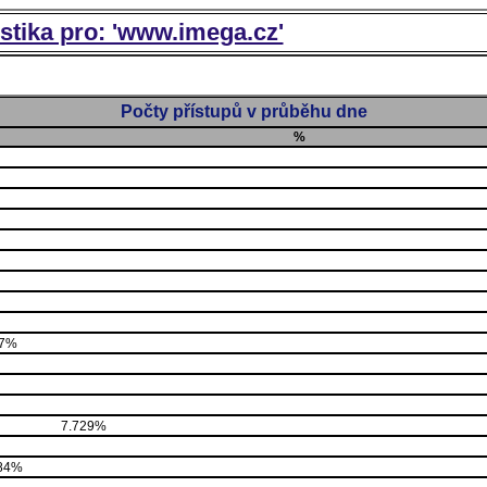
istika pro: 'www.imega.cz'
Počty přístupů v průběhu dne
%
87%
7.729%
84%