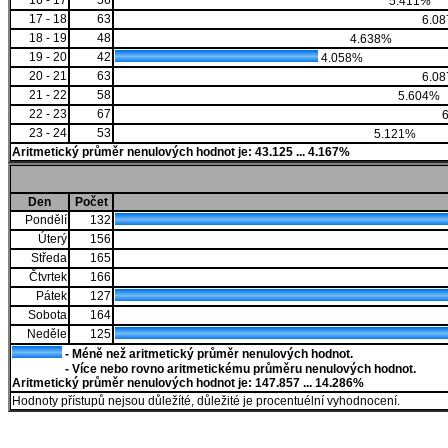
16 - 17
56
5.411%
17 - 18
63
6.0
18 - 19
48
4.638%
19 - 20
42
4.058%
20 - 21
63
6.0
21 - 22
58
5.604%
22 - 23
67
6
23 - 24
53
5.121%
Aritmetický průměr nenulových hodnot je: 43.125 ... 4.167%
Den
Počet
Pondělí
132
Úterý
156
Středa
165
Čtvrtek
166
Pátek
127
Sobota
164
Neděle
125
- Méně než aritmetický průměr nenulových hodnot.
- Více nebo rovno aritmetickému průměru nenulových hodnot.
Aritmetický průměr nenulových hodnot je: 147.857 ... 14.286%
Hodnoty přístupů nejsou důležíté, důležité je procentuélní vyhodnocení.