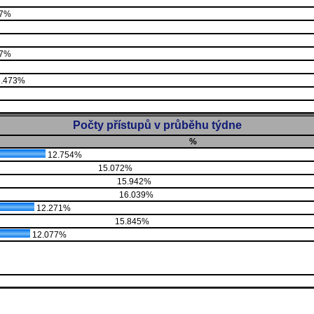
87%
87%
.473%
Počty přístupů v průběhu týdne
%
12.754%
15.072%
15.942%
16.039%
12.271%
15.845%
12.077%