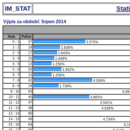
IM_STAT
Stat
Výpis za období: Srpen 2014
Hod.
Počet
0 - 1
37
3.575%
1 - 2
19
1.836%
2 - 3
17
1.643%
3 - 4
15
1.449%
4 - 5
13
1.256%
5 - 6
20
1.932%
6 - 7
13
1.256%
7 - 8
42
4.058%
8 - 9
18
1.739%
9 - 10
63
6.0
10 - 11
40
3.865%
11 - 12
47
4.541%
12 - 13
48
4.638%
13 - 14
80
14 - 15
49
4.734%
15 - 16
64
6.1