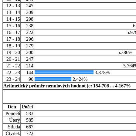
12 - 13
245
13 - 14
309
14 - 15
298
15 - 16
238
6
16 - 17
222
5.9
17 - 18
296
18 - 19
279
19 - 20
200
5.386%
20 - 21
247
21 - 22
214
5.764
22 - 23
144
3.878%
23 - 24
90
2.424%
Aritmetický průměr nenulových hodnot je: 154.708 ... 4.167%
Den
Počet
Pondělí
533
Úterý
585
Středa
667
Čtvrtek
722