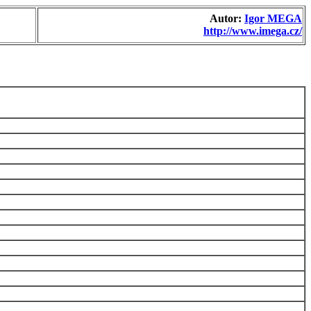
Autor:
Igor MEGA
http://www.imega.cz/