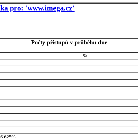
tika pro: 'www.imega.cz'
Počty přístupů v průběhu dne
%
6.625%