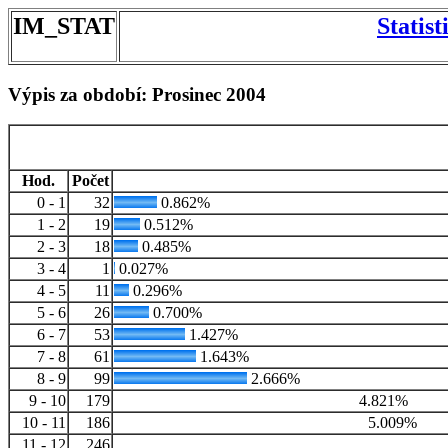
IM_STAT
Statis
Výpis za období: Prosinec 2004
Hod.
Počet
0 - 1
32
0.862%
1 - 2
19
0.512%
2 - 3
18
0.485%
3 - 4
1
0.027%
4 - 5
11
0.296%
5 - 6
26
0.700%
6 - 7
53
1.427%
7 - 8
61
1.643%
8 - 9
99
2.666%
9 - 10
179
4.821%
10 - 11
186
5.009%
11 - 12
246