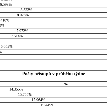
6.598%
8.322%
8.026%
.410%
79%
7.972%
7.514%
6.652%
%
Počty přístupů v průběhu týdne
%
14.355%
15.755%
17.964%
19.445%