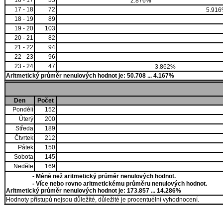
16 - 17
35
2.876%
17 - 18
72
5.91
18 - 19
89
19 - 20
103
20 - 21
82
21 - 22
94
22 - 23
96
23 - 24
47
3.862%
Aritmetický průměr nenulových hodnot je: 50.708 ... 4.167%
Den
Počet
Pondělí
152
Úterý
200
Středa
189
Čtvrtek
212
Pátek
150
Sobota
145
Neděle
169
- Méně než aritmetický průměr nenulových hodnot.
- Více nebo rovno aritmetickému průměru nenulových hodnot.
Aritmetický průměr nenulových hodnot je: 173.857 ... 14.286%
Hodnoty přístupů nejsou důležíté, důležité je procentuélní vyhodnocení.