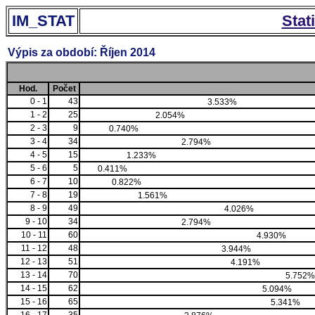
IM_STAT
Stat
Výpis za období: Říjen 2014
Hod.
Počet
0 - 1
43
3.533%
1 - 2
25
2.054%
2 - 3
9
0.740%
3 - 4
34
2.794%
4 - 5
15
1.233%
5 - 6
5
0.411%
6 - 7
10
0.822%
7 - 8
19
1.561%
8 - 9
49
4.026%
9 - 10
34
2.794%
10 - 11
60
4.930%
11 - 12
48
3.944%
12 - 13
51
4.191%
13 - 14
70
5.752%
14 - 15
62
5.094%
15 - 16
65
5.341%