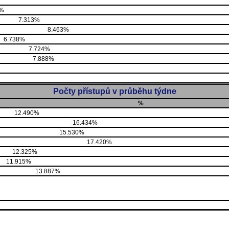
6%
7.313%
8.463%
6.738%
7.724%
7.888%
Počty přístupů v průběhu týdne
%
12.490%
16.434%
15.530%
17.420%
12.325%
11.915%
13.887%