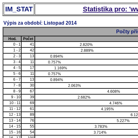
IM_STAT
Statistika pro: '
Výpis za období: Listopad 2014
Počty př
Hod.
Počet
0 - 1
41
2.820%
1 - 2
42
2.889%
2 - 3
13
0.894%
3 - 4
11
0.757%
4 - 5
17
1.169%
5 - 6
11
0.757%
6 - 7
13
0.894%
7 - 8
30
2.063%
8 - 9
67
4.608%
9 - 10
39
2.682%
10 - 11
69
4.746%
11 - 12
61
4.195%
12 - 13
89
6.1
13 - 14
76
5.227%
14 - 15
55
3.783%
15 - 16
54
3.714%