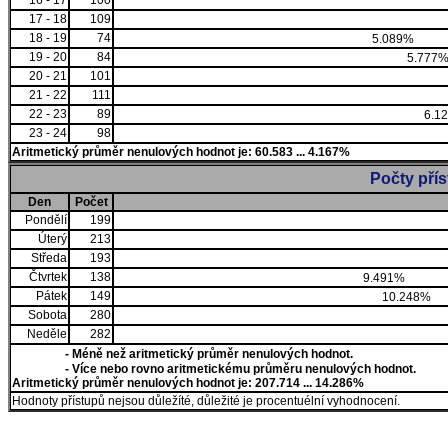
16 - 17
100
17 - 18
109
18 - 19
74
5.089%
19 - 20
84
5.777
20 - 21
101
21 - 22
111
22 - 23
89
6.1
23 - 24
98
Aritmetický průměr nenulových hodnot je: 60.583 ... 4.167%
Počty pří
Den
Počet
Pondělí
199
Úterý
213
Středa
193
Čtvrtek
138
9.491%
Pátek
149
10.248%
Sobota
280
Neděle
282
- Méně než aritmetický průměr nenulových hodnot.
- Více nebo rovno aritmetickému průměru nenulových hodnot.
Aritmetický průměr nenulových hodnot je: 207.714 ... 14.286%
Hodnoty přístupů nejsou důležíté, důležité je procentuélní vyhodnocení.