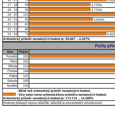
16 - 17
73
6.00
17 - 18
58
4.770%
18 - 19
58
4.770%
19 - 20
102
20 - 21
60
4.934%
21 - 22
83
22 - 23
88
23 - 24
73
6.00
Aritmetický průměr nenulových hodnot je: 50.667 ... 4.167%
Počty pří
Den
Počet
Pondělí
205
Úterý
161
Středa
214
Čtvrtek
188
Pátek
141
Sobota
165
Neděle
142
- Méně než aritmetický průměr nenulových hodnot.
- Více nebo rovno aritmetickému průměru nenulových hodnot.
Aritmetický průměr nenulových hodnot je: 173.714 ... 14.286%
Hodnoty přístupů nejsou důležíté, důležité je procentuélní vyhodnocení.