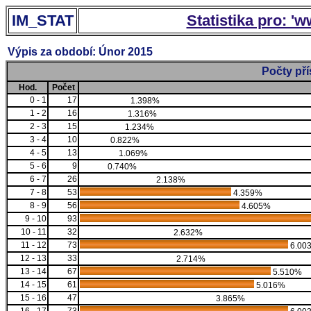
IM_STAT
Statistika pro: '
Výpis za období: Únor 2015
Počty př
Hod.
Počet
0 - 1
17
1.398%
1 - 2
16
1.316%
2 - 3
15
1.234%
3 - 4
10
0.822%
4 - 5
13
1.069%
5 - 6
9
0.740%
6 - 7
26
2.138%
7 - 8
53
4.359%
8 - 9
56
4.605%
9 - 10
93
10 - 11
32
2.632%
11 - 12
73
6.00
12 - 13
33
2.714%
13 - 14
67
5.510%
14 - 15
61
5.016%
15 - 16
47
3.865%