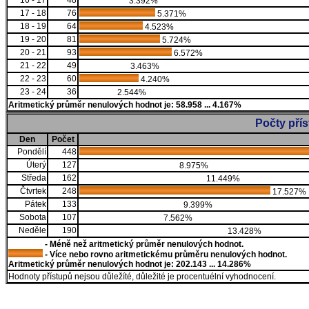
16 - 17
48
3.392%
17 - 18
76
5.371%
18 - 19
64
4.523%
19 - 20
81
5.724%
20 - 21
93
6.572%
21 - 22
49
3.463%
22 - 23
60
4.240%
23 - 24
36
2.544%
Aritmetický průměr nenulových hodnot je: 58.958 ... 4.167%
Počty pří
Den
Počet
Pondělí
448
Úterý
127
8.975%
Středa
162
11.449%
Čtvrtek
248
17.527%
Pátek
133
9.399%
Sobota
107
7.562%
Neděle
190
13.428%
- Méně než aritmetický průměr nenulových hodnot.
- Více nebo rovno aritmetickému průměru nenulových hodnot.
Aritmetický průměr nenulových hodnot je: 202.143 ... 14.286%
Hodnoty přístupů nejsou důležíté, důležité je procentuélní vyhodnocení.