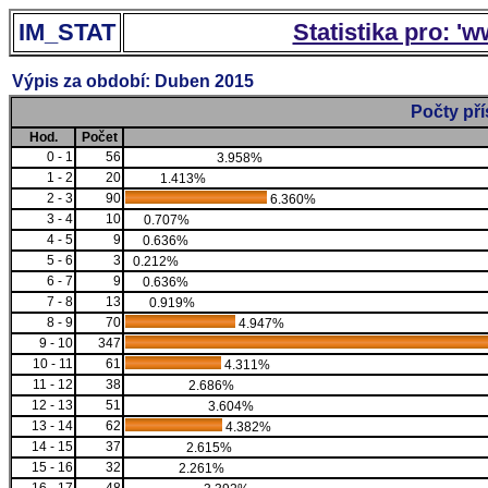
IM_STAT
Statistika pro: '
Výpis za období: Duben 2015
Počty př
Hod.
Počet
0 - 1
56
3.958%
1 - 2
20
1.413%
2 - 3
90
6.360%
3 - 4
10
0.707%
4 - 5
9
0.636%
5 - 6
3
0.212%
6 - 7
9
0.636%
7 - 8
13
0.919%
8 - 9
70
4.947%
9 - 10
347
10 - 11
61
4.311%
11 - 12
38
2.686%
12 - 13
51
3.604%
13 - 14
62
4.382%
14 - 15
37
2.615%
15 - 16
32
2.261%