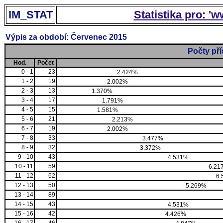
IM_STAT
Statistika pro: '
Výpis za období: Červenec 2015
Počty př
Hod.
Počet
0 - 1
23
2.424%
1 - 2
19
2.002%
2 - 3
13
1.370%
3 - 4
17
1.791%
4 - 5
15
1.581%
5 - 6
21
2.213%
6 - 7
19
2.002%
7 - 8
33
3.477%
8 - 9
32
3.372%
9 - 10
43
4.531%
10 - 11
59
6.21
11 - 12
62
6.
12 - 13
50
5.269%
13 - 14
89
14 - 15
43
4.531%
15 - 16
42
4.426%