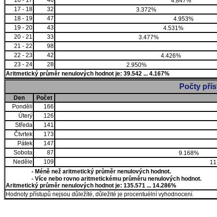
16 - 17
46
4.847%
17 - 18
32
3.372%
18 - 19
47
4.953%
19 - 20
43
4.531%
20 - 21
33
3.477%
21 - 22
98
22 - 23
42
4.426%
23 - 24
28
2.950%
Aritmetický průměr nenulových hodnot je: 39.542 ... 4.167%
Počty pří
Den
Počet
Pondělí
166
Úterý
126
Středa
141
Čtvrtek
173
Pátek
147
Sobota
87
9.168%
Neděle
109
11
- Méně než aritmetický průměr nenulových hodnot.
- Více nebo rovno aritmetickému průměru nenulových hodnot.
Aritmetický průměr nenulových hodnot je: 135.571 ... 14.286%
Hodnoty přístupů nejsou důležíté, důležité je procentuélní vyhodnocení.