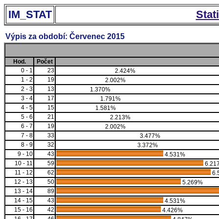
IM_STAT
Stat
Výpis za období: Červenec 2015
Hod.
Počet
0 - 1
23
2.424%
1 - 2
19
2.002%
2 - 3
13
1.370%
3 - 4
17
1.791%
4 - 5
15
1.581%
5 - 6
21
2.213%
6 - 7
19
2.002%
7 - 8
33
3.477%
8 - 9
32
3.372%
9 - 10
43
4.531%
10 - 11
59
6.21
11 - 12
62
6.
12 - 13
50
5.269%
13 - 14
89
14 - 15
43
4.531%
15 - 16
42
4.426%