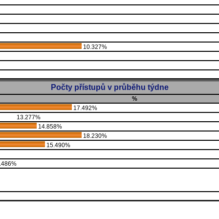
10.327%
Počty přístupů v průběhu týdne
%
17.492%
13.277%
14.858%
18.230%
15.490%
.486%