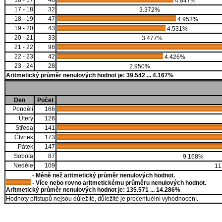
16 - 17
46
4.847%
17 - 18
32
3.372%
18 - 19
47
4.953%
19 - 20
43
4.531%
20 - 21
33
3.477%
21 - 22
98
22 - 23
42
4.426%
23 - 24
28
2.950%
Aritmetický průměr nenulových hodnot je: 39.542 ... 4.167%
Den
Počet
Pondělí
166
Úterý
126
Středa
141
Čtvrtek
173
Pátek
147
Sobota
87
9.168%
Neděle
109
11
- Méně než aritmetický průměr nenulových hodnot.
- Více nebo rovno aritmetickému průměru nenulových hodnot.
Aritmetický průměr nenulových hodnot je: 135.571 ... 14.286%
Hodnoty přístupů nejsou důležíté, důležité je procentuélní vyhodnocení.