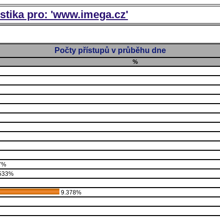
istika pro: 'www.imega.cz'
Počty přístupů v průběhu dne
%
7%
533%
9.378%