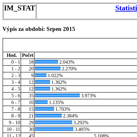
IM_STAT
Statis
Výpis za období: Srpen 2015
Hod.
Počet
0 - 1
18
2.043%
1 - 2
20
2.270%
2 - 3
9
1.022%
3 - 4
12
1.362%
4 - 5
12
1.362%
5 - 6
35
3.973%
6 - 7
10
1.135%
7 - 8
15
1.703%
8 - 9
21
2.384%
9 - 10
29
3.292%
10 - 11
30
3.405%
11 - 12
45
5.108%