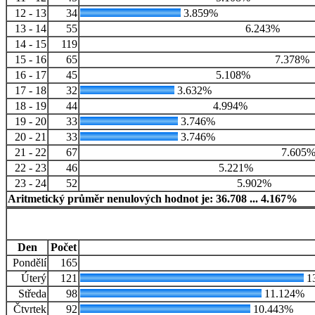
12 - 13
34
3.859%
13 - 14
55
6.243%
14 - 15
119
15 - 16
65
7.378%
16 - 17
45
5.108%
17 - 18
32
3.632%
18 - 19
44
4.994%
19 - 20
33
3.746%
20 - 21
33
3.746%
21 - 22
67
7.605
22 - 23
46
5.221%
23 - 24
52
5.902%
Aritmetický průměr nenulových hodnot je: 36.708 ... 4.167%
Den
Počet
Pondělí
165
Úterý
121
1
Středa
98
11.124%
Čtvrtek
92
10.443%