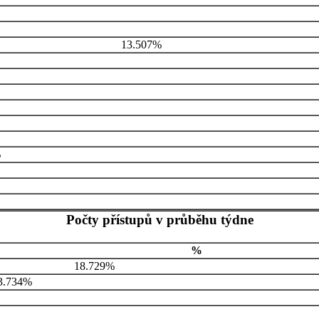
13.507%
%
Počty přístupů v průběhu týdne
%
18.729%
3.734%