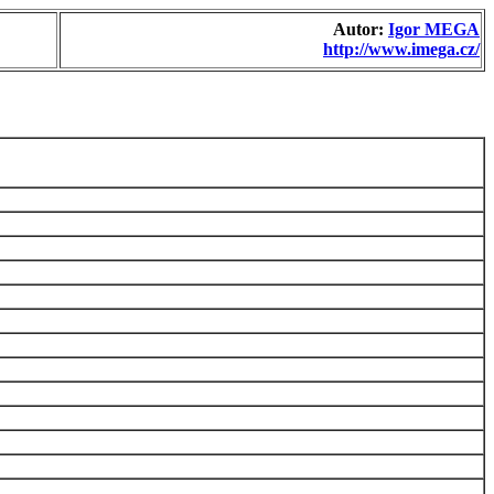
Autor:
Igor MEGA
http://www.imega.cz/