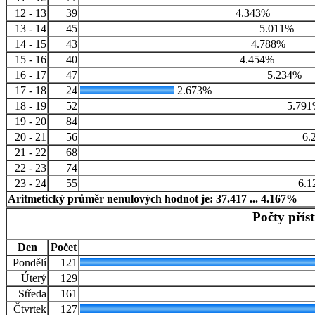
12 - 13
39
4.343%
13 - 14
45
5.011%
14 - 15
43
4.788%
15 - 16
40
4.454%
16 - 17
47
5.234%
17 - 18
24
2.673%
18 - 19
52
5.79
19 - 20
84
20 - 21
56
6.
21 - 22
68
22 - 23
74
23 - 24
55
6.1
Aritmetický průměr nenulových hodnot je: 37.417 ... 4.167%
Počty přís
Den
Počet
Pondělí
121
Úterý
129
Středa
161
Čtvrtek
127