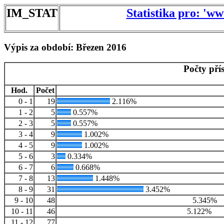
IM_STAT
Statistika pro: 'w
Výpis za období: Březen 2016
Počty pří
Hod.
Počet
0 - 1
19
2.116%
1 - 2
5
0.557%
2 - 3
5
0.557%
3 - 4
9
1.002%
4 - 5
9
1.002%
5 - 6
3
0.334%
6 - 7
6
0.668%
7 - 8
13
1.448%
8 - 9
31
3.452%
9 - 10
48
5.345%
10 - 11
46
5.122%
11 - 12
77