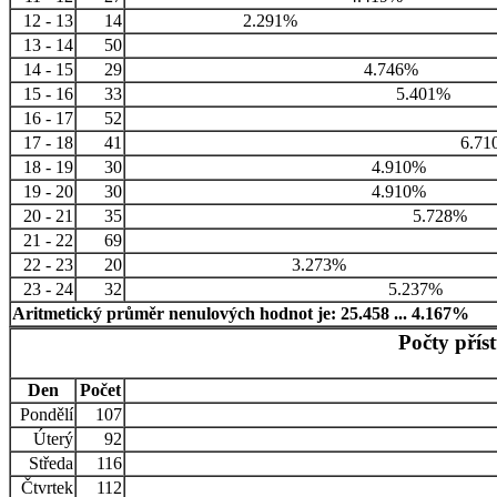
12 - 13
14
2.291%
13 - 14
50
14 - 15
29
4.746%
15 - 16
33
5.401%
16 - 17
52
17 - 18
41
6.71
18 - 19
30
4.910%
19 - 20
30
4.910%
20 - 21
35
5.728%
21 - 22
69
22 - 23
20
3.273%
23 - 24
32
5.237%
Aritmetický průměr nenulových hodnot je: 25.458 ... 4.167%
Počty přís
Den
Počet
Pondělí
107
Úterý
92
Středa
116
Čtvrtek
112