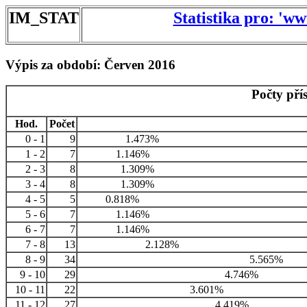
IM_STAT
Statistika pro: 'w
Výpis za období: Červen 2016
Počty pří
Hod.
Počet
0 - 1
9
1.473%
1 - 2
7
1.146%
2 - 3
8
1.309%
3 - 4
8
1.309%
4 - 5
5
0.818%
5 - 6
7
1.146%
6 - 7
7
1.146%
7 - 8
13
2.128%
8 - 9
34
5.565%
9 - 10
29
4.746%
10 - 11
22
3.601%
11 - 12
27
4.419%