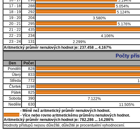
16 - 17
296
5.194%
17 - 18
288
5.054%
18 - 19
292
5.124%
19 - 20
204
3.580%
20 - 21
295
5.176%
21 - 22
435
22 - 23
234
4.106%
23 - 24
131
2.299%
Aritmetický průměr nenulových hodnot je: 237.458 ... 4.167%
Počty pří
Den
Počet
Pondělí
828
Úterý
833
Středa
772
1
Čtvrtek
1198
Pátek
825
Sobota
390
7.122%
Neděle
630
11.505%
- Méně než aritmetický průměr nenulových hodnot.
- Více nebo rovno aritmetickému průměru nenulových hodnot.
Aritmetický průměr nenulových hodnot je: 782.286 ... 14.286%
Hodnoty přístupů nejsou důležíté, důležité je procentuélní vyhodnocení.