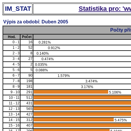
IM_STAT
Statistika pro: '
Výpis za období: Duben 2005
Počty př
Hod.
Počet
0 - 1
16
0.281%
1 - 2
52
0.912%
2 - 3
8
0.140%
3 - 4
27
0.474%
4 - 5
2
0.035%
5 - 6
5
0.088%
6 - 7
90
1.579%
7 - 8
198
3.474%
8 - 9
181
3.176%
9 - 10
291
5.106%
10 - 11
512
11 - 12
431
12 - 13
565
13 - 14
427
14 - 15
312
5.475%
15 - 16
407