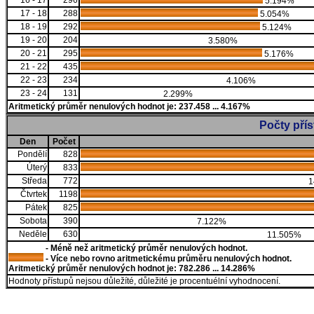
16 - 17
296
5.194%
17 - 18
288
5.054%
18 - 19
292
5.124%
19 - 20
204
3.580%
20 - 21
295
5.176%
21 - 22
435
22 - 23
234
4.106%
23 - 24
131
2.299%
Aritmetický průměr nenulových hodnot je: 237.458 ... 4.167%
Počty pří
Den
Počet
Pondělí
828
Úterý
833
Středa
772
1
Čtvrtek
1198
Pátek
825
Sobota
390
7.122%
Neděle
630
11.505%
- Méně než aritmetický průměr nenulových hodnot.
- Více nebo rovno aritmetickému průměru nenulových hodnot.
Aritmetický průměr nenulových hodnot je: 782.286 ... 14.286%
Hodnoty přístupů nejsou důležíté, důležité je procentuélní vyhodnocení.