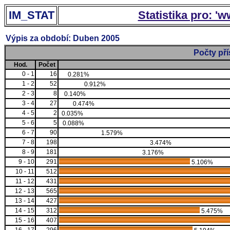
IM_STAT
Statistika pro: '
Výpis za období: Duben 2005
Počty př
Hod.
Počet
0 - 1
16
0.281%
1 - 2
52
0.912%
2 - 3
8
0.140%
3 - 4
27
0.474%
4 - 5
2
0.035%
5 - 6
5
0.088%
6 - 7
90
1.579%
7 - 8
198
3.474%
8 - 9
181
3.176%
9 - 10
291
5.106%
10 - 11
512
11 - 12
431
12 - 13
565
13 - 14
427
14 - 15
312
5.475%
15 - 16
407