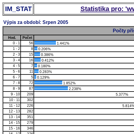
IM_STAT
Statistika pro: '
Výpis za období: Srpen 2005
Počty př
Hod.
Počet
0 - 1
56
1.441%
1 - 2
8
0.206%
2 - 3
15
0.386%
3 - 4
16
0.412%
4 - 5
7
0.180%
5 - 6
11
0.283%
6 - 7
5
0.129%
7 - 8
72
1.852%
8 - 9
87
2.238%
9 - 10
209
5.377%
10 - 11
302
11 - 12
226
5.814
12 - 13
282
13 - 14
351
14 - 15
279
15 - 16
346