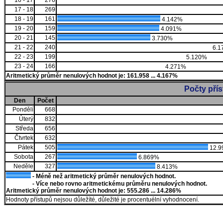
16 - 17
276
17 - 18
269
18 - 19
161
4.142%
19 - 20
159
4.091%
20 - 21
145
3.730%
21 - 22
240
6.1
22 - 23
199
5.120%
23 - 24
166
4.271%
Aritmetický průměr nenulových hodnot je: 161.958 ... 4.167%
Počty pří
Den
Počet
Pondělí
668
Úterý
832
Středa
656
Čtvrtek
632
Pátek
505
12.9
Sobota
267
6.869%
Neděle
327
8.413%
- Méně než aritmetický průměr nenulových hodnot.
- Více nebo rovno aritmetickému průměru nenulových hodnot.
Aritmetický průměr nenulových hodnot je: 555.286 ... 14.286%
Hodnoty přístupů nejsou důležíté, důležité je procentuélní vyhodnocení.