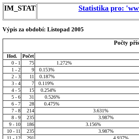
IM_STAT
Statistika pro: 'w
Výpis za období: Listopad 2005
Počty pří
Hod.
Počet
0 - 1
75
1.272%
1 - 2
9
0.153%
2 - 3
11
0.187%
3 - 4
7
0.119%
4 - 5
15
0.254%
5 - 6
31
0.526%
6 - 7
28
0.475%
7 - 8
214
3.631%
8 - 9
235
3.987%
9 - 10
186
3.156%
10 - 11
235
3.987%
11 - 12
291
4.937%