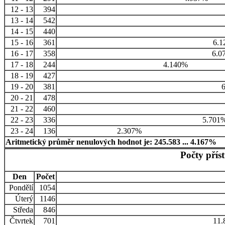
12 - 13
394
13 - 14
542
14 - 15
440
15 - 16
361
6.1
16 - 17
358
6.0
17 - 18
244
4.140%
18 - 19
427
19 - 20
381
6
20 - 21
478
21 - 22
460
22 - 23
336
5.701
23 - 24
136
2.307%
Aritmetický průměr nenulových hodnot je: 245.583 ... 4.167%
Počty přís
Den
Počet
Pondělí
1054
Úterý
1146
Středa
846
Čtvrtek
701
11.