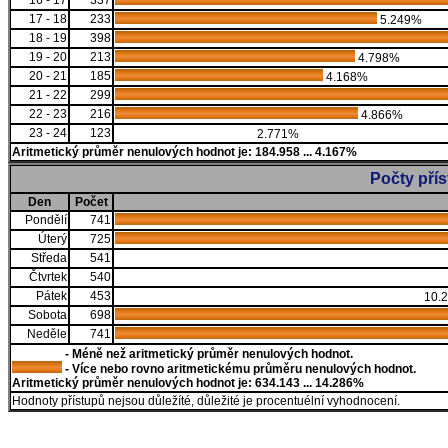
16 - 17
337
17 - 18
233
5.249%
18 - 19
398
19 - 20
213
4.798%
20 - 21
185
4.168%
21 - 22
299
22 - 23
216
4.866%
23 - 24
123
2.771%
Aritmetický průměr nenulových hodnot je: 184.958 ... 4.167%
Počty pří
Den
Počet
Pondělí
741
Úterý
725
Středa
541
Čtvrtek
540
Pátek
453
10.
Sobota
698
Neděle
741
- Méně než aritmetický průměr nenulových hodnot.
- Více nebo rovno aritmetickému průměru nenulových hodnot.
Aritmetický průměr nenulových hodnot je: 634.143 ... 14.286%
Hodnoty přístupů nejsou důležíté, důležité je procentuélní vyhodnocení.