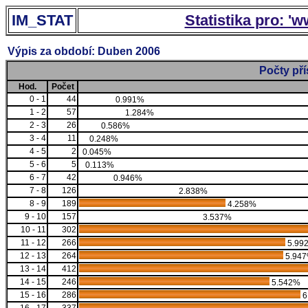
IM_STAT
Statistika pro: '
Výpis za období: Duben 2006
Počty př
Hod.
Počet
0 - 1
44
0.991%
1 - 2
57
1.284%
2 - 3
26
0.586%
3 - 4
11
0.248%
4 - 5
2
0.045%
5 - 6
5
0.113%
6 - 7
42
0.946%
7 - 8
126
2.838%
8 - 9
189
4.258%
9 - 10
157
3.537%
10 - 11
302
11 - 12
266
5.99
12 - 13
264
5.94
13 - 14
412
14 - 15
246
5.542%
15 - 16
286
6