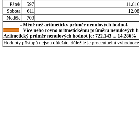
Pátek
597
11.81
Sobota
611
12.0
Neděle
703
- Méně než aritmetický průměr nenulových hodnot.
- Více nebo rovno aritmetickému průměru nenulových h
Aritmetický průměr nenulových hodnot je: 722.143 ... 14.286%
Hodnoty přístupů nejsou důležíté, důležité je procentuélní vyhodnoce