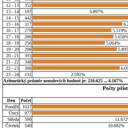
12 - 13
352
13 - 14
197
3.897%
14 - 15
442
15 - 16
317
6.
16 - 17
279
5.519%
17 - 18
286
5.658
18 - 19
256
5.064%
19 - 20
298
5.89
20 - 21
393
21 - 22
348
22 - 23
308
6.0
23 - 24
131
2.591%
Aritmetický průměr nenulových hodnot je: 210.625 ... 4.167%
Počty přís
Den
Počet
Pondělí
1037
Úterý
977
Středa
590
11.67
Čtvrtek
540
10.682%