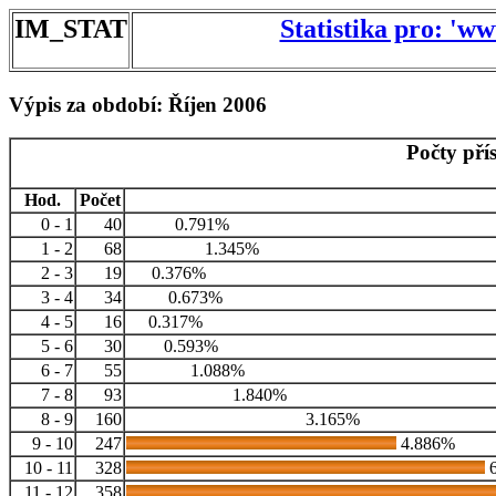
IM_STAT
Statistika pro: 'w
Výpis za období: Říjen 2006
Počty pří
Hod.
Počet
0 - 1
40
0.791%
1 - 2
68
1.345%
2 - 3
19
0.376%
3 - 4
34
0.673%
4 - 5
16
0.317%
5 - 6
30
0.593%
6 - 7
55
1.088%
7 - 8
93
1.840%
8 - 9
160
3.165%
9 - 10
247
4.886%
10 - 11
328
6
11 - 12
358